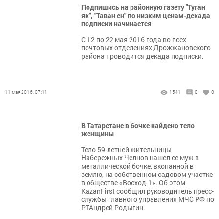
Подпишись на районную газету "Туган
як", "Таван ен" по низким ценам-декада
подписки начинается
С 12 по 22 мая 2016 года во всех
почтовых отделениях Дрожжановского
района проводится декада подписки.
11 мая 2016, 07:11
1541
0
0
В Татарстане в бочке найдено тело
женщины
Тело 59-летней жительницы
Набережных Челнов нашел ее муж в
металлической бочке, вкопанной в
землю, на собственном садовом участке
в обществе «Восход-1». Об этом
KazanFirst сообщил руководитель пресс-
службы главного управления МЧС РФ по
РТАндрей Родыгин.