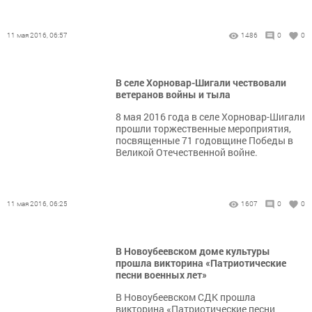
11 мая 2016, 06:57
1486
0
0
В селе Хорновар-Шигали чествовали
ветеранов войны и тыла
8 мая 2016 года в селе Хорновар-Шигали
прошли торжественные мероприятия,
посвященные 71 годовщине Победы в
Великой Отечественной войне.
11 мая 2016, 06:25
1607
0
0
В Новоубеевском доме культуры
прошла викторина «Патриотические
песни военных лет»
В Новоубеевском СДК прошла
викторина «Патриотические песни