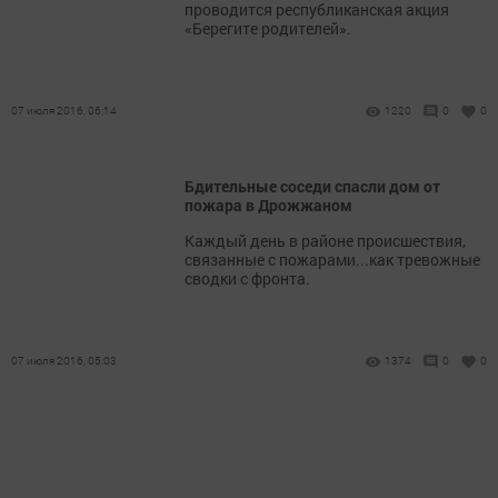
проводится республиканская акция
«Берегите родителей».
07 июля 2016, 06:14
1220
0
0
Бдительные соседи спасли дом от
пожара в Дрожжаном
Каждый день в районе происшествия,
связанные с пожарами...как тревожные
сводки с фронта.
07 июля 2016, 05:03
1374
0
0