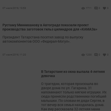
07 июля 2016, 13:53
1711
0
0
Рустаму Минниханову в Автограде показали проект
производства заготовок гильз цилиндров для «КАМАЗа»
Президент Татарстана посетил завод по выпуску
автокомпонентов ООО «Федерал-Могул».
07 июля 2016, 11:20
1200
0
0
В Татарстане из окна выпала 4-летняя
девочка
О трагедии, которая произошла во
дворе дома по ул. Гагарина, 31
напоминают только мягкие игрушки. Их
сюда принесли родственники погибшей
малышки. По словам ее дяди Сергея, в
тот вечер вся семья находилась дома.
Как ему рассказала 32-летняя мама