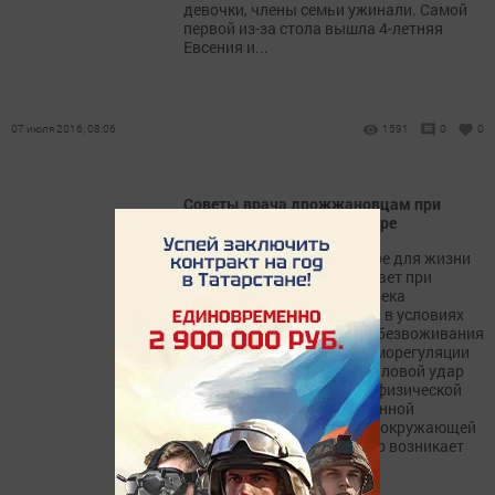
девочки, члены семьи ужинали. Самой
первой из-за стола вышла 4-летняя
Евсения и...
07 июля 2016, 08:06
1591
0
0
Советы врача дрожжановцам при
тепловом и солнечном ударе
Тепловой удар - это опасное для жизни
состояние, которое возникает при
воздействии на тело человека
повышенной температуры, в условиях
повышенной влажности, обезвоживания
и нарушения процесса терморегуляции
организма. Чаще всего тепловой удар
развивается при тяжелой физической
работе в условиях повышенной
температуры и влажности окружающей
среды. Реже тепловой удар возникает
из-за длительного...