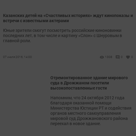
Казанских детей на «Счастливых историях» ждут кинопоказы и
встречи с известными актерами
Юные зрители смогут посмотреть российские киноновинки
последних лет, в том числе и картину «Слон» с Шнуровым в
главной роли.
07 июля 2016, 14:00
1308
0
0
Отремонтированное здание мирового
суда в Дрожжаном посетили
высокопоставленные гости
Напомним, что 24 октября 2012 года
благодаря оказанной помощи
Министерства Юстиции РТ и содействия
органов местного самоуправления
мировой суд Дрожжановского района
переехал в новое здание.