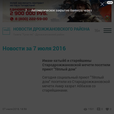
7
Автоматическое закрытие баннера через
НОВОСТИ ДРОЖЖАНОВСКОГО РАЙОНА
16+
Газета "Туган як" - Дрожжановский район
Новости за 7 июля 2016
Имам-хатыйб и старейшины
Стародрожжановской мечети посетили
приют "Тёплый дом"
Сегодня социальный приют "Тёплый
дом" посетили из Стародрожжановской
мечети Амир хазрат Аббазов со
старейшинами.
07 июля 2016, 18:59
1531
0
0