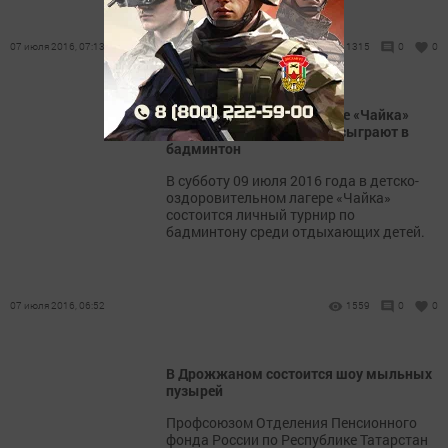
07 июля 2016, 07:13
1315
0
0
Отдыхающие дети в лагере «Чайка»
Дрожжановского района сыграют в
бадминтон
В субботу 09 июля 2016 года в детско-
оздоровительном лагере «Чайка»
состоится личный турнир по
бадминтону среди отдыхающих детей.
07 июля 2016, 06:52
1559
0
0
В Дрожжаном состоится шоу мыльных
пузырей
Профсоюзом Отделения Пенсионного
фонда России по Республике Татарстан