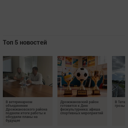
Топ 5 новостей
В ветеринарном
Дрожжановский район
В Татар
объединении
готовится к Дню
грозы и
Дрожжановского района
физкультурника: афиша
подвели итоги работы и
спортивных мероприятий
обсудили планы на
будущее