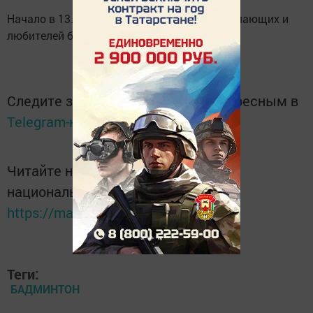
Начало в 13.30 часов. Приглашаем всех желающих и
любителей бадминтона! 6+
Следите за самым важным и интересным в
Telegram-канале
Татмедиа
Читайте новости Татарстана в
национальном мессенджере MАХ:
https://max.ru/tatmedia
Теги:
БАДМИНТОН