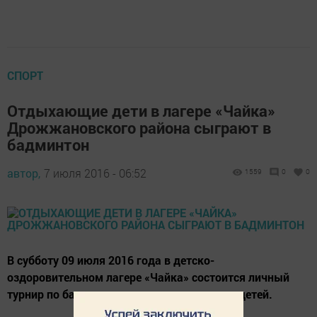
СПОРТ
Отдыхающие дети в лагере «Чайка»
Дрожжановского района сыграют в
бадминтон
автор,
7 июля 2016 - 06:52
1559
0
0
В субботу 09 июля 2016 года в детско-
оздоровительном лагере «Чайка» состоится личный
турнир по бадминтону среди отдыхающих детей.