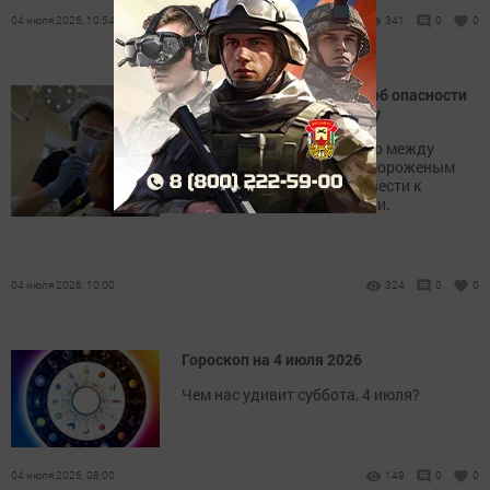
04 июля 2026, 10:54
341
0
0
Стоматолог предупредил об опасности
холодных напитков в жару
Резкий перепад температур между
летним зноем и ледяным мороженым
или напитками может привести к
повреждению зубной эмали.
04 июля 2026, 10:00
324
0
0
Гороскоп на 4 июля 2026
Чем нас удивит суббота, 4 июля?
04 июля 2026, 08:00
149
0
0