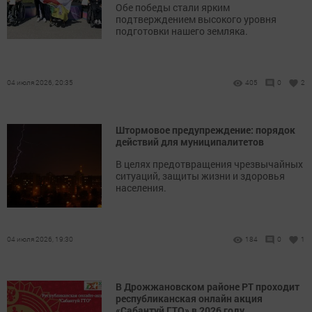
Обе победы стали ярким
подтверждением высокого уровня
подготовки нашего земляка.
04 июля 2026, 20:35
405
0
2
Штормовое предупреждение: порядок
действий для муниципалитетов
В целях предотвращения чрезвычайных
ситуаций, защиты жизни и здоровья
населения.
04 июля 2026, 19:30
184
0
1
В Дрожжановском районе РТ проходит
республиканская онлайн акция
«Сабантуй ГТО» в 2026 году