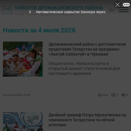
НОВОСТИ ДРОЖЖАНОВСКОГО РАЙОНА
16+
3
Автоматическое закрытие баннера через
Газета "Туган як" - Дрожжановский район
Новости за 4 июля 2026
Дрожжановский район с достоинством
представил Татарстан на празднике
«Акатуй-Сабантуй» в Чувашии
Общие песни, тёплые встречи и
открытый диалог стали основой для
настоящего единения.
04 июля 2026, 20:52
449
0
0
Двойной триумф Петра Мускатинова на
чемпионате Татарстана по лёгкой
атлетике