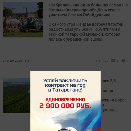
«Собрались как одна большая семья»: в
Старых Какерли прошёл День села с
участием Эгзама Губайдуллина
С самого утра майдан встречал гостей
радостными улыбками, объятиями и
звонкой татарской музыкой, которая
лилась с украшенной сцены.
04 июля 2026, 15:04
1191
0
1
В Татарстане обустроено более 2,3
тысячи километров новых
противопожарных лесных полос
Параллельно идёт реконструкция дорог,
обновляются зоны отдыха и
устанавливаются информационные
щиты для населения.