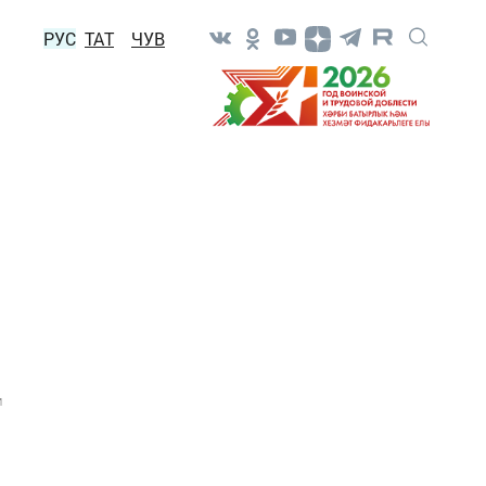
РУС
ТАТ
ЧУВ
1