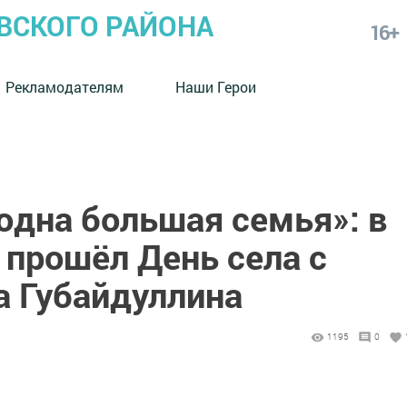
СКОГО РАЙОНА
16+
Рекламодателям
Наши Герои
одна большая семья»: в
 прошёл День села с
а Губайдуллина
1195
0