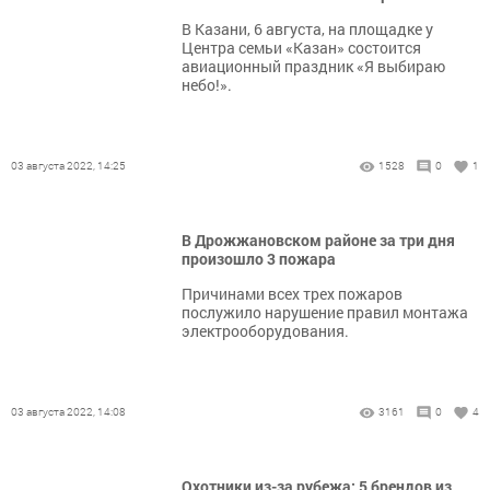
В Казани, 6 августа, на площадке у
Центра семьи «Казан» состоится
авиационный праздник «Я выбираю
небо!».
03 августа 2022, 14:25
1528
0
1
В Дрожжановском районе за три дня
произошло 3 пожара
Причинами всех трех пожаров
послужило нарушение правил монтажа
электрооборудования.
03 августа 2022, 14:08
3161
0
4
Охотники из-за рубежа: 5 брендов из