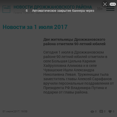
НОВОСТИ ДРОЖЖАНОВСКОГО РАЙОНА
16+
6
Автоматическое закрытие баннера через
Газета "Туган як" - Дрожжановский район
Новости за 1 июля 2017
Две жительницы Дрожжановского
района отметили 90-летний юбилей
Сегодня 1 июля в Дрожжановском
районе 90 летний юбилей отметили в
селе Большая Цильна Каримя
Хайрулловна Алимова и в селе
Чувашские Ишли Александра
Николаевна Левая. Труженицам тыла
заместитель главы Алексей Сарафанов
вручили персональные поздравления от
Президента РФ Владимира Путина и
подарки от главы района.
01 июля 2017, 16:53
0
0
0