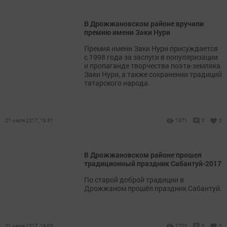
В Дрожжановском районе вручили
премию имени Заки Нури
Премия имени Заки Нури присуждается
с 1998 года за заслуги в популяризации
и пропаганде творчества поэта-земляка
Заки Нури, а также сохранении традиций
татарского народа.
01 июля 2017, 16:31
1371
0
0
В Дрожжановском районе прошел
традиционный праздник Сабантуй-2017
По старой доброй традиции в
Дрожжаном прошёл праздник Сабантуй.
01 июля 2017, 16:03
1703
0
0