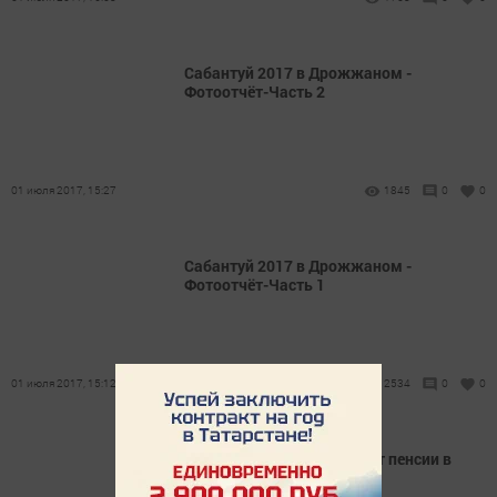
Сабантуй 2017 в Дрожжаном -
Фотоотчёт-Часть 2
01 июля 2017, 15:27
1845
0
0
Сабантуй 2017 в Дрожжаном -
Фотоотчёт-Часть 1
01 июля 2017, 15:12
2534
0
0
Кому и насколько повысят пенсии в
2018 году?