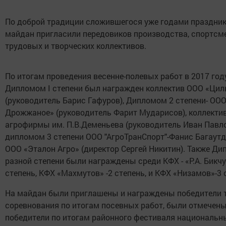
По доброй традиции сложившегося уже годами праздник
майдан пригласили передовиков производства, спортсм
трудовых и творческих коллективов.
По итогам проведения весенне-полевых работ в 2017 год
Дипломом I степени был награжден коллектив ООО «Цил
(руководитель Барис Гафуров), Дипломом 2 степени- ООО
Дрожжаное» (руководитель Фарит Мударисов), коллекти
агрофирмы им. П.В.Деменьева (руководитель Иван Павло
дипломом 3 степени ООО "АгроТранСпорт"-Фанис Багаутд
ООО «Эталон Агро» (директор Сергей Никитин). Также Д
разной степени были награждены среди КФХ - «Р.А. Бикчу
степень, КФХ «Махмутов» -2 степень, и КФХ «Низамов»-3 
На майдан были приглашены и награждены победители 
соревнования по итогам посевных работ, были отмечен
победители по итогам районного фестиваля национальн