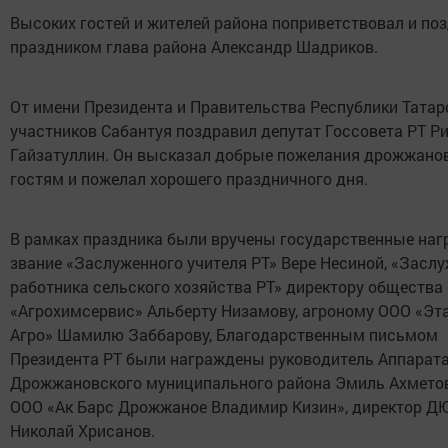
Высоких гостей и жителей района поприветствовал и по
праздником глава района Александр Шадриков.
От имени Президента и Правительства Республики Татар
участников Сабантуя поздравил депутат Госсовета РТ Р
Гайзатуллин. Он высказал добрые пожелания дрожжано
гостям и пожелал хорошего праздничного дня.
В рамках праздника были вручены государственные наг
звание «Заслуженного учителя РТ» Вере Несиной, «Засл
работника сельского хозяйства РТ» директору общества
«Агрохимсервис» Альберту Низамову, агроному ООО «Эта
Агро» Шамилю Заббарову, Благодарственным письмом
Президента РТ были награждены руководитель Аппарата
Дрожжановского муниципального района Эмиль Ахметов
ООО «Ак Барс Дрожжаное Владимир Кизин», директор 
Николай Хрисанов.