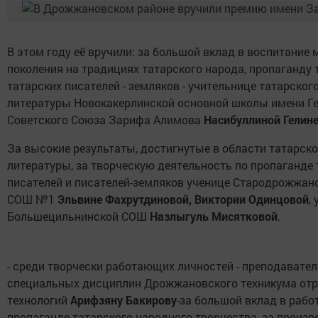
В этом году её вручили: за большой вклад в воспитание
поколения на традициях татарского народа, пропаганду 
татарских писателей - земляков - учительнице татарског
литературы Новокакерлинской основной школы имени Г
Советского Союза Зарифа Алимова
Насибуллиной Гелине
За высокие результаты, достигнутые в области татарско
литературы, за творческую деятельность по пропаганде 
писателей и писателей-земляков ученице Стародрожжан
СОШ №1
Эльвине Фахрутдиновой, Виктории Одинцовой
,
Большецильнинской СОШ
Назлыгуль Мисятковой
.
- среди творчески работающих личностей - преподавате
специальных дисциплин Дрожжановского техникума от
технологий
Арифзяну Бакирову
-за большой вклад в рабо
пропаганде татарского народного творчества, за произв