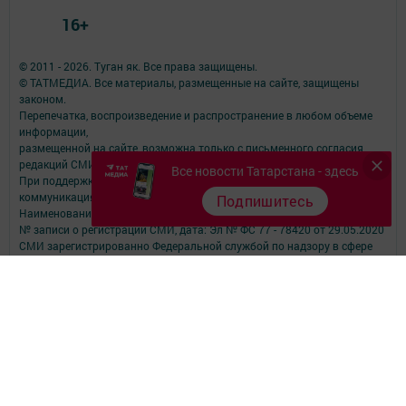
16+
© 2011 - 2026. Туган як. Все права защищены.
© ТАТМЕДИА. Все материалы, размещенные на сайте, защищены
законом.
Перепечатка, воспроизведение и распространение в любом объеме
информации,
размещенной на сайте, возможна только с письменного согласия
редакций СМИ.
Все новости Татарстана - здесь
При поддержке Республиканского агентства по печати и массовым
коммуникациям.
Подпишитесь
Наименование СМИ: Туган як
№ записи о регистрации СМИ, дата: Эл № ФС 77 - 78420 от 29.05.2020
СМИ зарегистрированно Федеральной службой по надзору в сфере
связи,
информационных технологий и массовых коммуникаций
ФИО главного редактора: Фаизова Гулия Вакифовна
Адрес редакции: 422470, Российская Федерация, Республика
Татарстан, Дрожжановский район, село Старое Дрожжаное улица
А.Абязова, д.5
Телефон редакции: Тел.: 8 (843-75) 2-26-42 Факс: 8 (843-75) 2-23-43
Для сообщений о фактах коррупции электронная почта редакции:
tuganyak@bk.ru