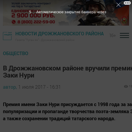
4
Автоматическое закрытие баннера через
НОВОСТИ ДРОЖЖАНОВСКОГО РАЙОНА
16+
Газета "Туган як" - Дрожжановский район
ОБЩЕСТВО
В Дрожжановском районе вручили преми
Заки Нури
автор,
1 июля 2017 - 16:31
1
Премия имени Заки Нури присуждается с 1998 года за за
популяризации и пропаганде творчества поэта-земляка 
а также сохранении традиций татарского народа.