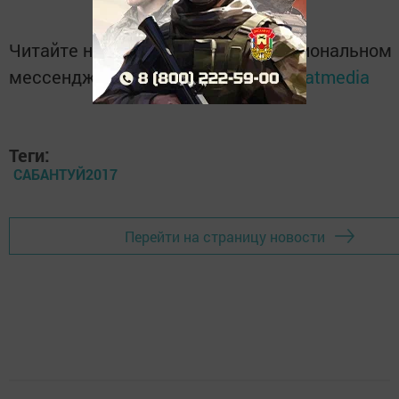
Читайте новости Татарстана в национальном
мессенджере MАХ:
https://max.ru/tatmedia
Теги:
САБАНТУЙ2017
Перейти на страницу новости