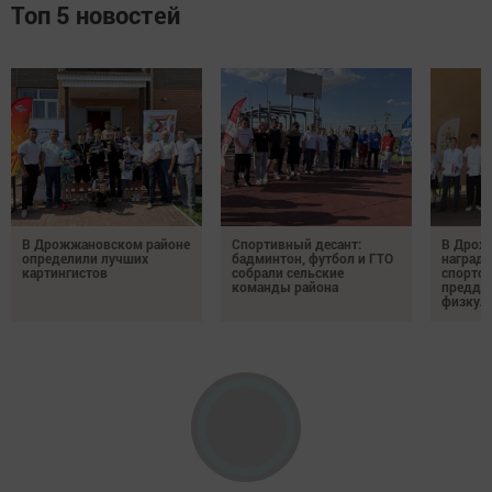
Топ 5 новостей
В Дрожжановском районе
Спортивный десант:
В Дрож
определили лучших
бадминтон, футбол и ГТО
награди
картингистов
собрали сельские
спортсм
команды района
преддв
физкул