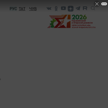
РУС
ТАТ
ЧУВ
4