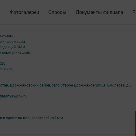
я
Фотогалереи
Опросы
Документы филиала
Р
аконом.
ме информации,
 редакций СМИ.
ым коммуникациям.
020
 связи,
рстан, Дрожжановский район, село Старое Дрожжаное улица А.Абязова, д.5
tuganyak@bk.ru
в и удобства пользователей сайтом.