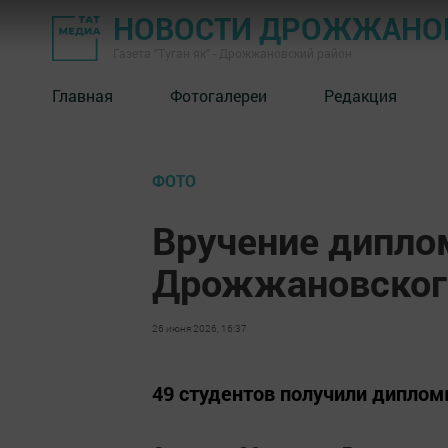
НОВОСТИ ДРОЖЖАНОВ
Газета "Туган як" - Дрожжановский район
Главная
Фотогалереи
Редакция
ФОТО
Вручение дипло
Дрожжановского
26 июня 2026, 16:37
49 студентов получили диплом