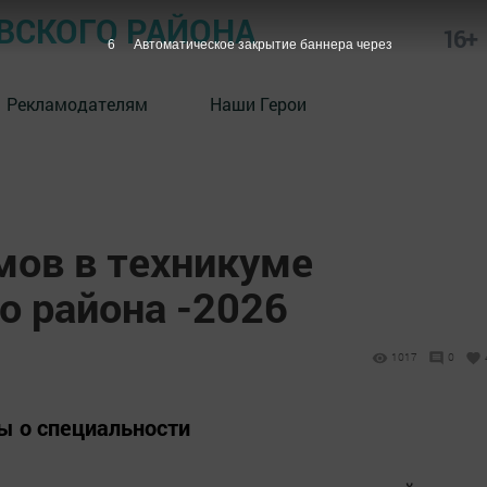
СКОГО РАЙОНА
16+
6
Автоматическое закрытие баннера через
Рекламодателям
Наши Герои
мов в техникуме
 района -2026
1017
0
ы о специальности