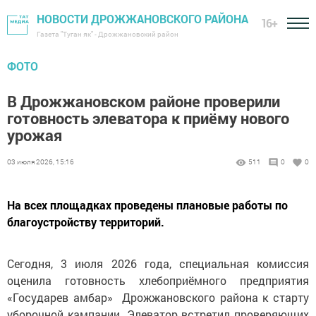
НОВОСТИ ДРОЖЖАНОВСКОГО РАЙОНА
16+
Газета "Туган як" - Дрожжановский район
ФОТО
В Дрожжановском районе проверили
готовность элеватора к приёму нового
урожая
03 июля 2026, 15:16
511
0
0
На всех площадках проведены плановые работы по
благоустройству территорий.
Сегодня, 3 июля 2026 года, специальная комиссия
оценила готовность хлебоприёмного предприятия
«Государев амбар» Дрожжановского района к старту
уборочной кампании. Элеватор встретил проверяющих