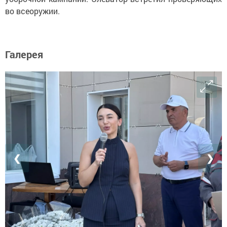
во всеоружии.
Галерея
❮
❯