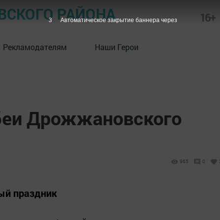
СКОГО РАЙОНА
16+
2
Автоматическое закрытие баннера через
Рекламодателям
Наши Герои
Убеи Дрожжановского
965
0
ый праздник