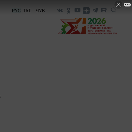
РУС
ТАТ
ЧУВ
2