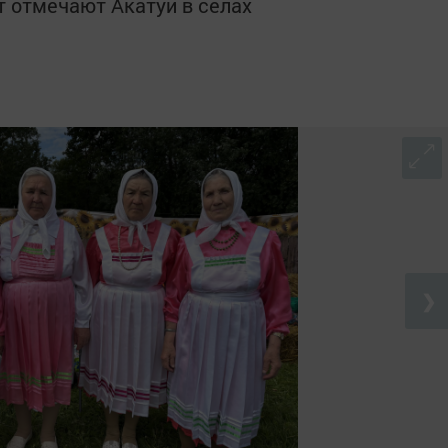
т отмечают Акатуй в селах
❯