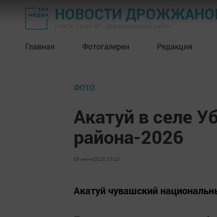
НОВОСТИ ДРОЖЖАНОВ
Газета "Туган як" - Дрожжановский район
Главная
Фотогалереи
Редакция
ФОТО
Акатуй в селе 
района-2026
06 июня 2026, 23:24
Акатуй чувашский национальн