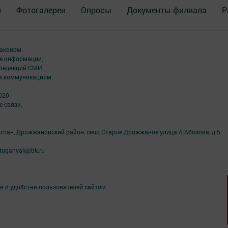
я
Фотогалереи
Опросы
Документы филиала
Р
аконом.
ме информации,
 редакций СМИ.
ым коммуникациям.
020
 связи,
рстан, Дрожжановский район, село Старое Дрожжаное улица А.Абязова, д.5
tuganyak@bk.ru
в и удобства пользователей сайтом.