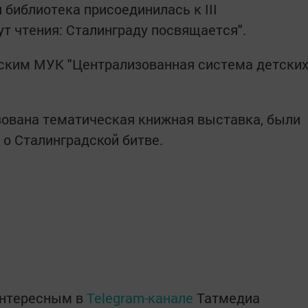
библиотека присоединилась к III
ут чтения: Сталинграду посвящается".
дским МУК "Централизованная система детски
зована тематическая книжная выставка, были
о Сталинградской битве.
интересным в
Telegram-канале
Татмедиа