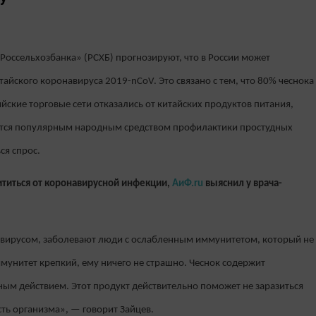
Россельхозбанка» (РСХБ) прогнозируют, что в России может
тайского коронавируса 2019-nCoV. Это связано с тем, что 80% чеснока
сийские торговые сети отказались от китайских продуктов питания,
яется популярным народным средством профилактики простудных
ся спрос.
титься от коронавирусной инфекции,
АиФ.ru
выяснил у врача-
авирусом, заболевают люди с ослабленным иммунитетом, который не
мунитет крепкий, ему ничего не страшно. Чеснок содержит
ым действием. Этот продукт действительно поможет не заразиться
ь организма», — говорит Зайцев.