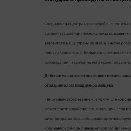
Специалисты Центра отраслевой экспертизы «
возникнуть дефицит чеснока из-за вспышки ки
завозится в нашу страну из КНР, а многие рос
пишут «Ведомости». Кроме того, чеснок явл
заболеваний, и сейчас на него может повысить
Действительно ли чеснок может помочь защи
отоларинголога Владимира Зайцева.
«Вирусным заболеванием, в том числе корон
может противодействовать инфекции. Если им
фитонциды, которые обладают противовирусн
коронавирусом: он повышает сопротивляемост