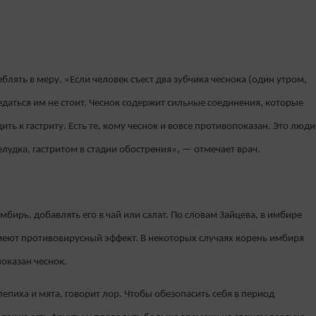
блять в меру. «Если человек съест два зубчика чеснока (один утром,
едаться им не стоит. Чеснок содержит сильные соединения, которые
ть к гастриту. Есть те, кому чеснок и вовсе противопоказан. Это люди
лудка, гастритом в стадии обострения», — отмечает врач.
мбирь, добавлять его в чай или салат. По словам Зайцева, в имбире
меют противовирусный эффект. В некоторых случаях корень имбиря
оказан чеснок.
пиха и мята, говорит лор. Чтобы обезопасить себя в период