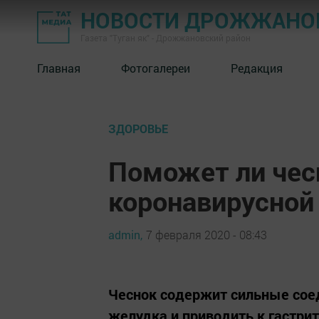
НОВОСТИ ДРОЖЖАНОВ
Газета "Туган як" - Дрожжановский район
Главная
Фотогалереи
Редакция
ЗДОРОВЬЕ
Поможет ли чес
коронавирусной
admin,
7 февраля 2020 - 08:43
Чеснок содержит сильные сое
желудка и приводить к гастрит