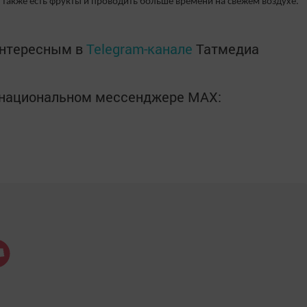
 также есть фрукты и проводить больше времени на свежем воздухе.
интересным в
Telegram-канале
Татмедиа
в национальном мессенджере MАХ: