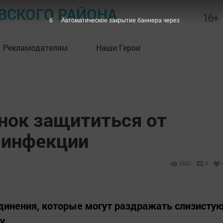
СКОГО РАЙОНА
16+
5
Автоматическое закрытие баннера через
Рекламодателям
Наши Герои
нок защититься от
 инфекции
2820
0
динения, которые могут раздражать слизисту
у