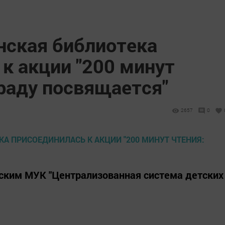
ская библиотека
к акции "200 минут
раду посвящается"
2657
0
дским МУК "Централизованная система детских