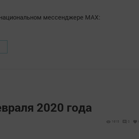
в национальном мессенджере MАХ:
евраля 2020 года
1615
0