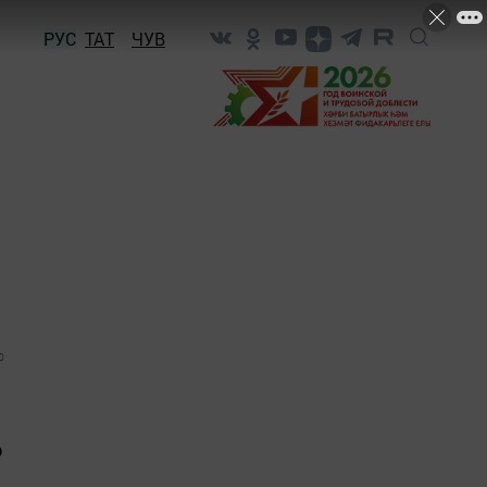
РУС
ТАТ
ЧУВ
0
ю