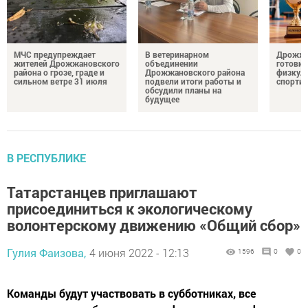
МЧС предупреждает
В ветеринарном
Дрожжа
жителей Дрожжановского
объединении
готовит
района о грозе, граде и
Дрожжановского района
физкул
сильном ветре 31 июля
подвели итоги работы и
спорти
обсудили планы на
будущее
В РЕСПУБЛИКЕ
Татарстанцев приглашают
присоединиться к экологическому
волонтерскому движению «Общий сбор»
Гулия Фаизова,
4 июня 2022 - 12:13
1596
0
0
Команды будут участвовать в субботниках, все