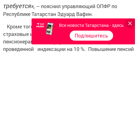
требуется»,
– пояснил управляющий ОПФР по
Республике Татарстан Эдуард Вафин.
Все новости Татарстана - здесь
Кроме того, с июня все социальные выплаты,
страховые и социальные пенсии неработающим
Подпишитесь
пенсионерам также будут выплачиваться с учетом
проведенной индексации на 10 %. Повышение пенсий
произведено более 900 тысячам неработающих
пенсионеров Татарстана: получателям пенсий по
старости, инвалидности, в том числе детям-инвалидам,
а также получателям пенсий по случаю потери
кормильца
Следите за самым важным и интересным в
Telegram-канале
Татмедиа
Читайте новости Татарстана в