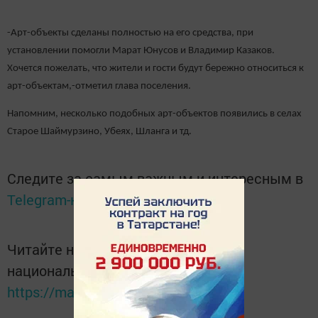
-Арт-объекты сделаны полностью на его средства, при
установлении помогли Марат Юнусов и Владимир Казаков.
Хочется пожелать, что жители и гости будут бережно относиться к
арт-объектам,-отметил глава поселения.
Напомним, несколько подобных арт-объектов появились в селах
Старое Шаймурзино, Убеях, Шланга и тд.
Следите за самым важным и интересным в
Telegram-канале
Татмедиа
Читайте новости Татарстана в
национальном мессенджере MАХ:
https://max.ru/tatmedia