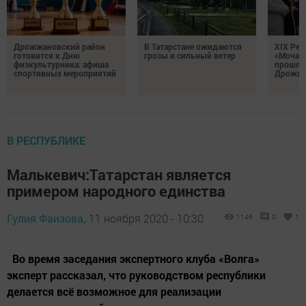
Дрожжановский район
В Татарстане ожидаются
XIX Рел
готовится к Дню
грозы и сильный ветер
«Мочале
физкультурника: афиша
прошли
спортивных мероприятий
Дрожжа
В РЕСПУБЛИКЕ
Малькевич:Татарстан является
примером народного единства
Гулия Фаизова,
11 ноября 2020 - 10:30
1146
0
1
Во время заседания экспертного клуба «Волга»
эксперт рассказал, что руководством республики
делается всё возможное для реализации