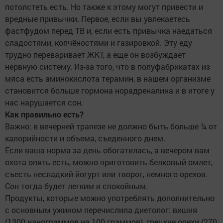
потолстеть есть. Но также к этому могут привести и
вредные привычки. Первое, если вы увлекаетесь
фастфудом перед ТВ и, если есть привычка наедаться
сладостями, копчёностями и газировкой. Эту еду
трудно переваривает ЖКТ, а еще он возбуждает
нервную систему. Из-за того, что в полуфабрикатах из
мяса есть аминокислота терамин, в нашем организме
становится больше гормона норадреналина и в итоге у
нас нарушается сон.
Как правильно есть?
Важно: в вечерней трапезе не должно быть больше ¼ от
калорийности и объема, съеденного днем.
Если ваша норма за день обогатилась, а вечером вам
охота опять есть, можно приготовить белковый омлет,
съесть несладкий йогурт или творог, немного орехов.
Сон тогда будет легким и спокойным.
Продукты, которые можно употреблять дополнительно
с основным ужином перечислила диетолог: вишня
(1300 нанограммов на 100 граммов), грецкие орехи (270