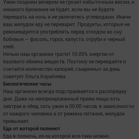
Ужин поздним вечером не грозит избыточным весом, и
никакого брожения не будет, если вы не будете
переедать на ночь и не увлечетесь углеводами. Иначе
ваш желудок еду не переварит. Продукты, которые не
рекомендуется употреблять перед отходом ко сну:
бобовые — фасоль, горох, капуста, отруби и черный
хлеб.
Ночью наш организм тратит 10-20% энергии от
базового обмена веществ. Поэтому не переедайте и
считайте количество калорий, съеденных за день
советует Ольга Кораблева.
Биологические часы
Наш организм всегда подстраивается к распорядку
дня. Даже на ненормированный прием пищи хоть
завтрак в обед, хоть ужин в 00:00 часов, в зависимости
от каждого человека и от режима питания, желудок
привыкает.
Еда от которой полнеют
Еда в полночь, из-за которой все-таки можно