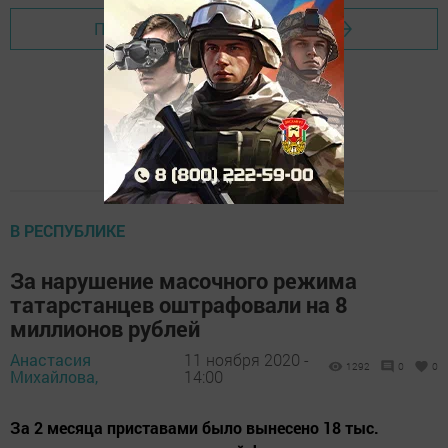
Перейти на страницу новости
В РЕСПУБЛИКЕ
За нарушение масочного режима
татарстанцев оштрафовали на 8
миллионов рублей
Анастасия
11 ноября 2020 -
1292
0
0
Михайлова,
14:00
За 2 месяца приставами было вынесено 18 тыс.