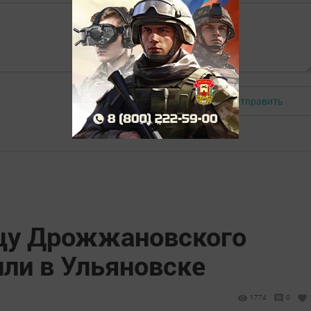
Отправить
Авторизоваться
цу Дрожжановского
ли в Ульяновске
1774
0