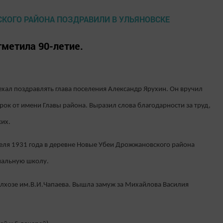
тметила 90-летие.
хал поздравлять глава поселения Александр Ярухин. Он вручил
ок от имени Главы района. Выразил слова благодарности за труд,
их.
еля 1931 года в деревне Новые Убеи Дрожжановского района
чальную школу.
колхозе им.В.И.Чапаева. Вышла замуж за Михайлова Василия