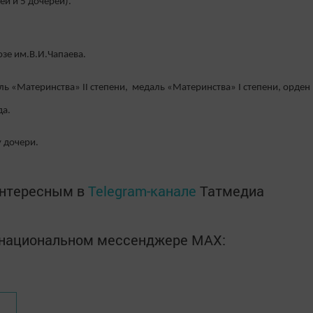
ей и 5 дочерей).
зе им.В.И.Чапаева.
ь «Материнства» II степени, медаль «Материнства» I степени, орден
да.
у дочери.
интересным в
Telegram-канале
Татмедиа
в национальном мессенджере MАХ: