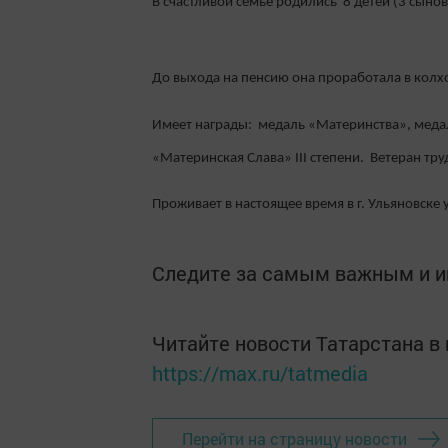
В счастливой семье родились 8 детей (3 сынов
До выхода на пенсию она проработала в колхо
Имеет награды: медаль «Материнства», медал
«Материнская Слава» III степени. Ветеран тру
Проживает в настоящее время в г. Ульяновске 
Следите за самым важным и 
Читайте новости Татарстана 
https://max.ru/tatmedia
Перейти на страницу новости