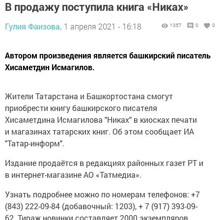
В продажу поступила книга «Никах»
Гулия Фаизова,
1 апреля 2021 - 16:18
1357
0
0
Автором произведения является башкирский писатель
Хисаметдин Исмагилов.
Жители Татарстана и Башкортостана смогут
приобрести книгу башкирского писателя
Хисаметдина Исмагилова "Никах" в киосках печати
и магазинах татарских книг. Об этом сообщает ИА
"Татар-информ".
Издание продаётся в редакциях районных газет РТ и
в интернет-магазине АО «Татмедиа».
Узнать подробнее можно по номерам телефонов: +7
(843) 222-09-84 (добавочный: 1203), + 7 (917) 393-09-
62. Тираж новинки составляет 2000 экземпляров.