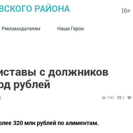
СКОГО РАЙОНА
16+
Рекламодателям
Наши Герои
риставы с должников
рд рублей
8
1282
0
олее 320 млн рублей по алиментам.