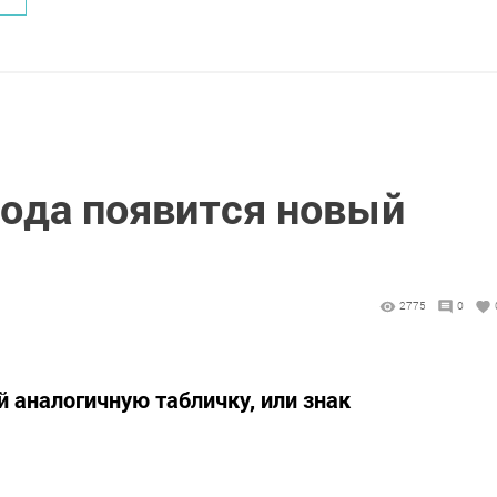
года появится новый
2775
0
 аналогичную табличку, или знак