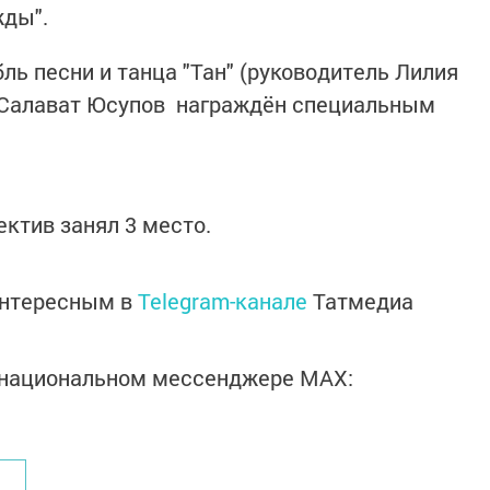
жды".
ль песни и танца "Тан" (руководитель Лилия
, Салават Юсупов награждён специальным
ктив занял 3 место.
интересным в
Telegram-канале
Татмедиа
в национальном мессенджере MАХ: