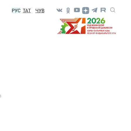
РУС
ТАТ
ЧУВ
0