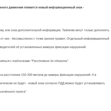
ожного движения появится новый информационный знак -
чку, или знак дополнительной информации. Таблички могут только дополнять
о от них - бессмысленно с точки зрения правил. Отдельный информационный
 водителей об установленных камерах фиксации нарушений.
няться с табличками “Расстояние до объекта”.
 на расстоянии 150-300 метров до камеры фиксации нарушений. А в
тически не будет - новый знак согласно ПДД можно будет устанавливать
аселённого пункта".