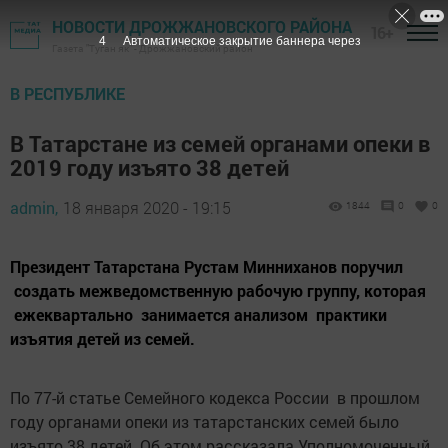
НОВОСТИ ДРОЖЖАНОВСКОГО РАЙОНА
16+
3
Автоматическое закрытие баннера через
Газета "Туган як" - Дрожжановский район
В РЕСПУБЛИКЕ
В Татарстане из семей органами опеки в
2019 году изъято 38 детей
admin,
18 января 2020 - 19:15
1844
0
0
Президент Татарстана Рустам Минниханов поручил
создать межведомственную рабочую группу, которая
ежеквартально занимается анализом практики
изъятия детей из семей.
По 77-й статье Семейного кодекса России в прошлом
году органами опеки из татарстанских семей было
изъято 38 детей. Об этом рассказала Уполномоченный