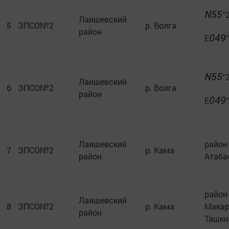
N55
°
Лаишевский
5
ЗПСО№2
р. Волга
район
049
E
N55
°
Лаишевский
6
ЗПСО№2
р. Волга
район
049
E
Лаишевский
район 
7
ЗПСО№2
р. Кама
район
Атаба
район 
Лаишевский
8
ЗПСО№2
р. Кама
Макар
район
Ташки