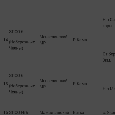
Н.п С
горы
ЗПСО-6
Мензелинский
14
Р. Кама
(Набережные
МР
Челны)
От бе
3км.
ЗПСО-6
Мензелинский
15
Р. Кама
(Набережные
МР
Н.п М
Челны)
16
ЗПСО №5
Мамадышский
Вятка
с. Яко