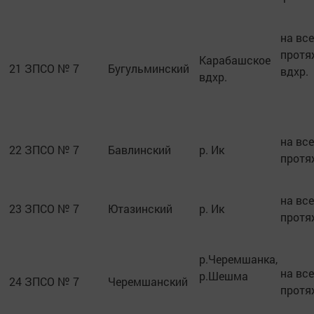
на вс
протя
Карабашское
21
ЗПСО № 7
Бугульминский
вдхр.
вдхр.
на вс
22
ЗПСО № 7
Бавлинский
р. Ик
протя
на вс
23
ЗПСО № 7
Ютазинский
р. Ик
протя
р.Черемшанка,
на вс
р.Шешма
24
ЗПСО № 7
Черемшанский
протя