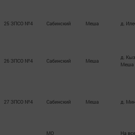
25
ЗПСО №4
Сабинский
Меша
д. Иле
д. Кы
26
ЗПСО №4
Сабинский
Меша
Меша
27
ЗПСО №4
Сабинский
Меша
д. Ми
МО
На вс