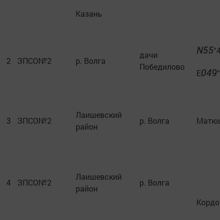
Казань
N55
°
дачи
2
ЗПСО№2
р. Волга
Победилово
049
E
Лаишевский
3
ЗПСО№2
р. Волга
Матю
район
Лаишевский
4
ЗПСО№2
р. Волга
район
Кордо