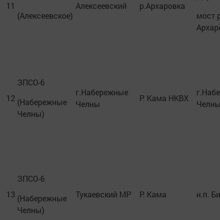
11
Алексеевский
р.Архаровка
(Алексеевское)
мост р
Архар
ЗПСО-6
г.Набережные
г.Наб
12
Р. Кама НКВХ
(Набережные
Челны
Челн
Челны)
ЗПСО-6
13
Тукаевский МР
Р. Кама
н.п. Б
(Набережные
Челны)