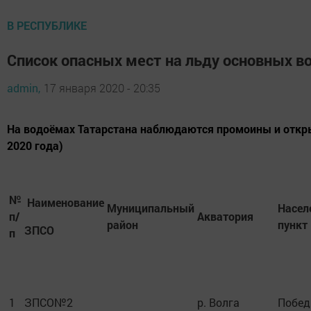
В РЕСПУБЛИКЕ
Cписок опасных мест на льду основных в
admin,
17 января 2020 - 20:35
На водоёмах Татарстана наблюдаются промоины и откры
2020 года)
№
Наименование
Муниципальный
Насел
п/
Акватория
район
пункт
ЗПСО
п
1
ЗПСО№2
р. Волга
Побед