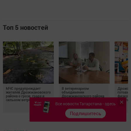
Топ 5 новостей
МЧС предупреждает
В ветеринарном
Дрожжа
жителей Дрожжановского
объединении
готовит
района о грозе, граде и
Дрожжановского района
физкул
сильном ветре 31 июля
подвели итоги работы и
спорти
Все новости Татарстана - здесь
обсудили планы на
будущее
Подпишитесь