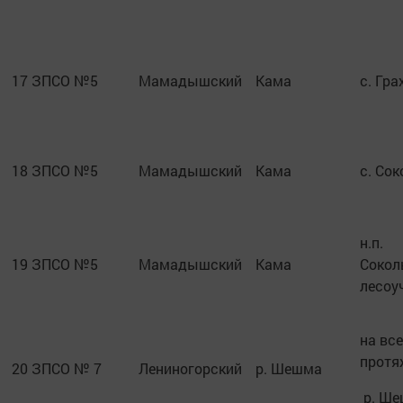
17
ЗПСО №5
Мамадышский
Кама
с. Гра
18
ЗПСО №5
Мамадышский
Кама
с. Сок
н.п.
19
ЗПСО №5
Мамадышский
Кама
Сокол
лесоу
на вс
протя
20
ЗПСО № 7
Лениногорский
р. Шешма
р. Ш