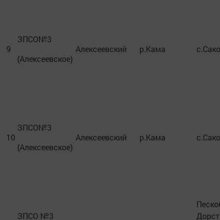
ЗПСО№3
9
Алексеевский
р.Кама
с.Сак
(Алексеевское)
ЗПСО№3
10
Алексеевский
р.Кама
с.Сак
(Алексеевское)
Песко
ЗПСО №3
Дорст