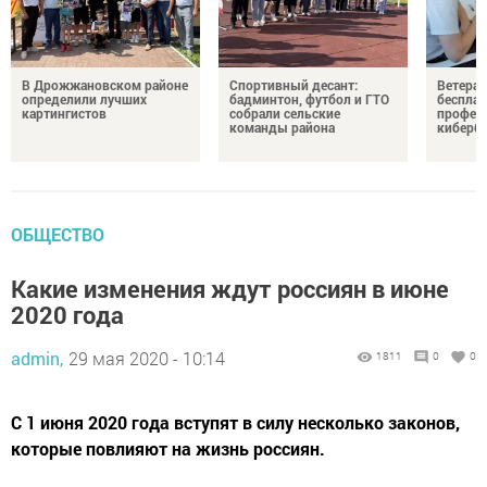
В Дрожжановском районе
Спортивный десант:
Ветера
определили лучших
бадминтон, футбол и ГТО
бесплат
картингистов
собрали сельские
профес
команды района
киберб
ОБЩЕСТВО
Какие изменения ждут россиян в июне
2020 года
admin,
29 мая 2020 - 10:14
1811
0
0
С 1 июня 2020 года вступят в силу несколько законов,
которые повлияют на жизнь россиян.