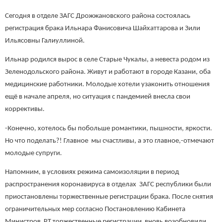
Сегодня в отделе ЗАГС Дрожжановского района состоялась
регистрация брака Ильнара Фанисовича Шайхаттарова и Зили
Ильясовны Галиуллиной.
Ильнар родился вырос в селе Старые Чукалы, а невеста родом из
Зеленодольского района. Живут и работают в городе Казани, оба
медицинские работники. Молодые хотели узаконить отношения
ещё в начале апреля, но ситуация с пандемией внесла свои
коррективы.
-Конечно, хотелось бы побольше романтики, пышности, яркости.
Но что поделать?! Главное мы счастливы, а это главное,-отмечают
молодые супруги.
Напомним, в условиях режима самоизоляции в период
распространения коронавируса в отделах ЗАГС республики были
приостановлены торжественные регистрации брака. После снятия
ограничительных мер согласно Постановлению Кабинета
Министров РТ торжественные регистрации вновь возобновили,