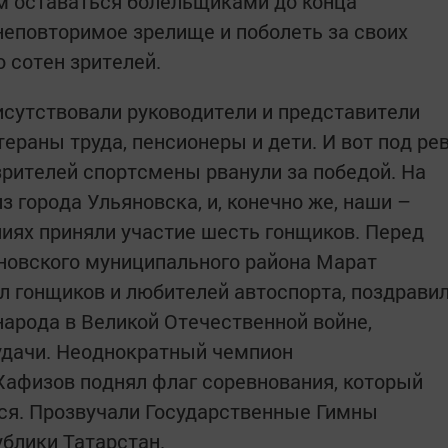
ям оставаться болельщиками до конца
неповторимое зрелище и поболеть за своих
 сотен зрителей.
рисутствовали руководители и представители
тераны труда, пенсионеры и дети. И вот под ре
рителей спортсмены рванули за победой. На
 города Ульяновска, и, конечно же, наши –
иях приняли участие шесть гонщиков. Перед
новского муниципального района Марат
л гонщиков и любителей автоспорта, поздрави
народа в Великой Отечественной войне,
удачи. Неоднократный чемпион
Хафизов поднял флаг соревнования, который
тся. Прозвучали Государственные Гимны
блики Татарстан.