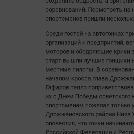
сохранять бодрость, а зрител
соревнований. Посмотреть на 
спортсменов пришли несколько
Среди гостей на автогонках п
организаций и предприятий, ве
моторов и ободряющие крики з
старт вышли лучшие гонщики из
местные пилоты. В соревнован
началом кросса глава Дрожжа
Гафаров тепло поприветствова
их с Днем Победы советского 
спортсменам пожелал только 
Дрожжановского района Нияз 
оповестил, что гонки начинаю
Российской Федерации и Респу