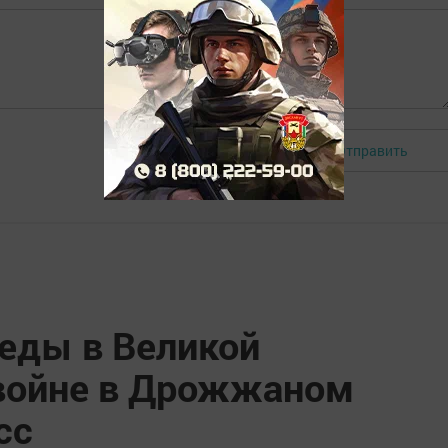
Отправить
Авторизоваться
беды в Великой
войне в Дрожжаном
сс