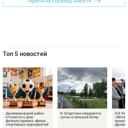
Перейти на страницу новости
Топ 5 новостей
Дрожжановский район
В Татарстане ожидаются
XIX Рел
готовится к Дню
грозы и сильный ветер
«Мочале
физкультурника: афиша
прошли
спортивных мероприятий
Дрожжа