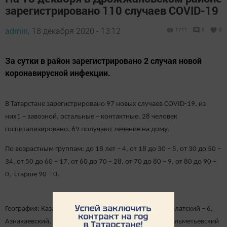
зарегистрировано 110 случаев COVID-19
admin,
18 декабря 2020 - 13:12
1711
0
0
За сутки в район зарегистрировано 2 случая новой
коронавирусной инфекции.
В Татарстане зарегистрировано 97 новых случаев COVID-19, из
них1 – завозной, остальные – контактные.
28 человек
госпитализировано, 69 получают лечение на дому.
По возрастным группам: до 18 лет – 4, от 18 до 30 – 5, от 30 до 50 –
34, от 50 до 60 – 17, от 60 до 70 – 28, от 70 до 80 – 9, от 80 до 90 –
0, старше 90 – 0.
География: Казань – 48, Набережные Челны – 11, Нурлатский – 6,
Азнакаевский, Лениногорский, Нижнекамский – 4, Альметьевский