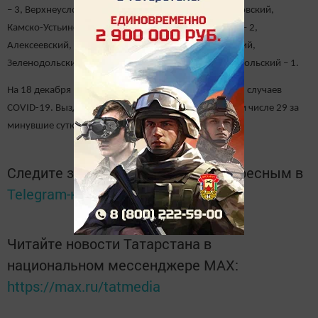
– 3, Верхнеуслонский, Верхнеуслонский, Дрожжановский,
Камско-Устьинский, Рыбно-Слободский, Сабинский – 2,
Алексеевский, Бавлинский, Буинский, Высокогорский,
Зеленодольский, Мензелинский, Тукаевский, Чистопольский – 1.
На 18 декабря в Татарстане зарегистрировано 11 975 случаев
COVID-19. Выздоровело за весь период 10 445, в том числе 29 за
минувшие сутки.
Следите за самым важным и интересным в
Telegram-канале
Татмедиа
Читайте новости Татарстана в
национальном мессенджере MАХ:
https://max.ru/tatmedia