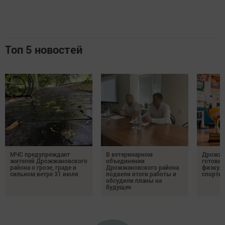
Топ 5 новостей
МЧС предупреждает
В ветеринарном
Дрожжа
жителей Дрожжановского
объединении
готовит
района о грозе, граде и
Дрожжановского района
физкул
сильном ветре 31 июля
подвели итоги работы и
спорти
обсудили планы на
будущее