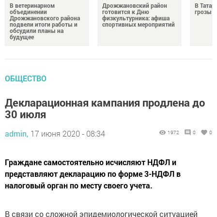
В ветеринарном
Дрожжановский район
В Татар
объединении
готовится к Дню
грозы и
Дрожжановского района
физкультурника: афиша
подвели итоги работы и
спортивных мероприятий
обсудили планы на
будущее
ОБЩЕСТВО
Декларационная кампания продлена до
30 июля
admin,
17 июня 2020 - 08:34
1972
0
0
Граждане самостоятельно исчисляют НДФЛ и
представляют декларацию по форме 3-НДФЛ в
налоговый орган по месту своего учета.
В связи со сложной эпидемиологической ситуацией