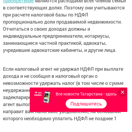
приобретение
являются расходами всех членов семьи
в соответствующих долях. Поэтому они учитываются
при расчете налоговой базы по НДФЛ
пропорционально доли продаваемой недвижимости.
Отчитаться о своих доходах должны и
индивидуальные предприниматели, нотариусы,
занимающиеся частной практикой, адвокаты,
учредившие адвокатские кабинеты, и другие лица.
Если налоговый агент не удержал НДФЛ при выплате
дохода и не сообщил в налоговый орган о
невозможности удержать налог (в том числе о сумме
неудержанного НДФЛ), то такой доход необходимо
Все новости Татарстана - здесь
задекларировать самостоятельно. Если же налоговый
Подпишитесь
агент выполнил эту обязанность, то налоговый орган
направит вам налоговое уведомление, на основании
которого необходимо уплатить НДФЛ не позднее 1
декабря 2020 года.