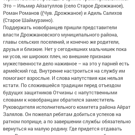
Это – Ильмир Айзатуллов (село Старое Дрожжаное),
Роман Романов ((Чув. Дрожжаное) и Адиль Салихов
(Старое Шаймурзино).
Поддержать новобранцев пришли представители
власти Дрожжановского муниципального района,
главы сельских поселений, и конечно же родители,
друзья и близкие. Нет у сегодняшних мальчишек пока
ни усов, ни широких плеч, но внешние признаки
мужественности дело наживное – на это у парней есть
армейский год. Внутренне настроиться на службу им
помогают взрослые. И слова напутствия как нельзя
кстати. По сложившейся традиции перед отъездом
будущих защитников Отчизны с напутственными
словами к новобранцам обратился заместитель
Руководителя исполнительного комитета района Айрат
Залялов. Он пожелал ребятам добиться успехов на
ратном поприще, а по завершении службы обязательно
вернуться на малую родину. Где придется отдавать