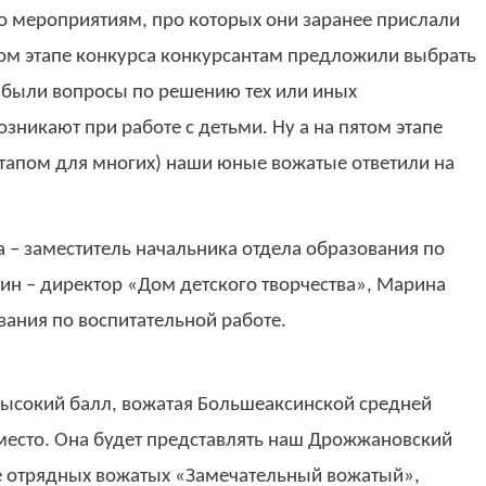
о мероприятиям, про которых они заранее прислали
том этапе конкурса конкурсантам предложили выбрать
м были вопросы по решению тех или иных
озникают при работе с детьми. Ну а на пятом этапе
тапом для многих) наши юные вожатые ответили на
а – заместитель начальника отдела образования по
тин – директор «Дом детского творчества», Марина
вания по воспитательной работе.
высокий балл, вожатая Большеаксинской средней
есто. Она будет представлять наш Дрожжановский
е отрядных вожатых «Замечательный вожатый»,