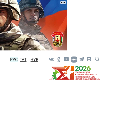
РУС
ТАТ
ЧУВ