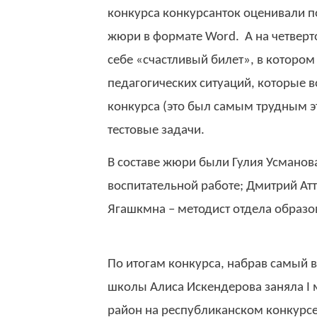
конкурса конкурсанток оценивали п
жюри в формате
Word
. А на четвер
себе «счастливый билет», в которо
педагогических ситуаций, которые в
конкурса (это был самым трудным э
тестовые задачи.
В составе жюри были Гулия Усманов
воспитательной работе; Дмитрий Ат
Ягашкмна – методист отдела образо
По итогам конкурса, набрав самый 
школы Алиса Иск
е
ндерова заняла
I
м
район на республиканском конкурс