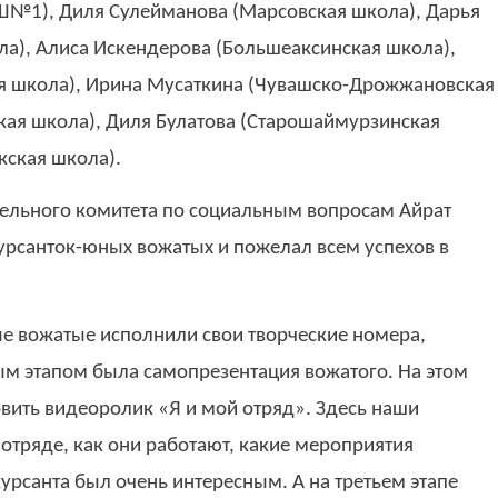
Ш№1), Диля Сулейманова (Марсовская школа), Дарья
а), Алиса Искендерова (Большеаксинская школа),
я школа), Ирина Мусаткина (Чувашско-Дрожжановская
ская школа), Диля Булатова (Старошаймурзинская
кская школа).
тельного комитета по социальным вопросам Айрат
урсанток-юных вожатых и пожелал всем успехов в
е вожатые исполнили свои творческие номера,
ым этапом была самопрезентация вожатого. На этом
вить видеоролик «Я и мой отряд». Здесь наши
отряде, как они работают, какие мероприятия
урсанта был очень интересным. А на третьем этапе