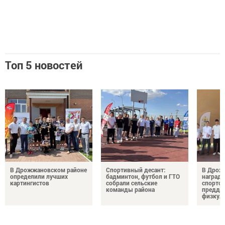
Топ 5 новостей
В Дрожжановском районе
Спортивный десант:
В Дрож
определили лучших
бадминтон, футбол и ГТО
награди
картингистов
собрали сельские
спортсм
команды района
преддв
физкул