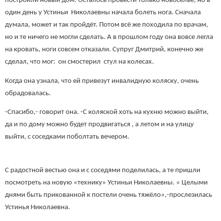
построили новый дом. Осталось провести только новоселье, но в
один день у Устиньи Николаевны начала болеть нога. Сначала
думала, может и так пройдёт. Потом всё же походила по врачам,
но и те ничего не могли сделать. А в прошлом году она вовсе легла
на кровать, ноги совсем отказали. Супруг Дмитрий, конечно же
сделал, что мог: он смостерил стул на колесах.
Когда она узнала, что ей привезут инвалидную коляску, очень
обрадовалась.
-Спасибо,- говорит она. -С коляской хоть на кухню можно выйти,
да и по дому можно будет продвигаться , а летом и на улицу
выйти, с соседками поболтать вечером.
С радостной вестью она и с соседями поделилась, а те пришли
посмотреть на новую «технику» Устиньи Николаевны. « Целыми
днями быть прикованной к постели очень тяжёло»,-прослезилась
Устинья Николаевна.