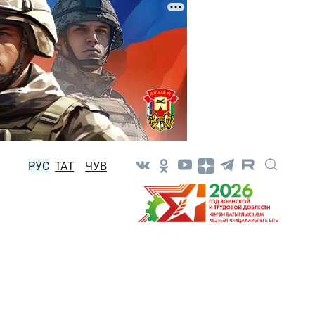
РУС
ТАТ
ЧУВ