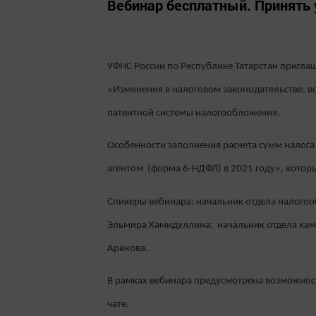
Вебинар бесплатный. Принять
УФНС России по Республике Татарстан приглаш
«Изменения в налоговом законодательстве, в
патентной системы налогообложения.
Особенности заполнения расчета сумм налога
агентом (форма 6-НДФЛ) в 2021 году», которы
Спикеры вебинара: начальник отдела налогоо
Эльмира Хамидуллина; начальник отдела каме
Арикова.
В рамках вебинара предусмотрена возможнос
чате.