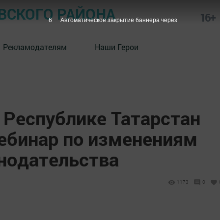
СКОГО РАЙОНА
16+
5
Автоматическое закрытие баннера через
Рекламодателям
Наши Герои
 Республике Татарстан
вебинар по изменениям
онодательства
1173
0