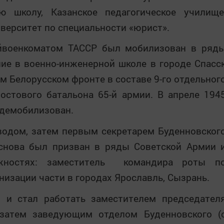
ю школу, Казанское педагогическое училище
верситет по специальности «юрист».
айвоенкоматом ТАССР был мобилизован в ряд
ие в военно-инженерной школе в городе Спасс
-м Белорусском фронте в составе 9-го отдельног
остового батальона 65-й армии. В апреле 194
 демобилизован.
водом, затем первым секретарем Буденновског
снова был призван в ряды Советской Армии 
жностях: заместитель командира роты п
низации части в городах Ярославль, Сызрань.
 и стал работать заместителем председател
 затем заведующим отделом Буденновского (