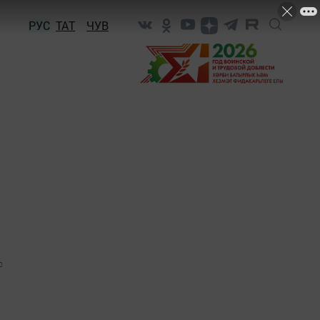
РУС
ТАТ
ЧУВ
0