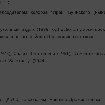
КПСС.
дседателем колхоза “Ирек” Буинского (нын
.
луженный отдых (1989 год) работал директоро
жжановского района. Полковник в отставке.
973), Славы 3-й степени (1951), Отечественно
ью “За отвагу” (1944).
ст (К-700) колхоза им. Чапаева Дрожжановског