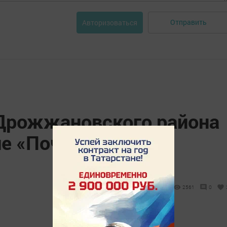
Отправить
Авторизоваться
Дрожжановского района
ие «Почетный
2561
0