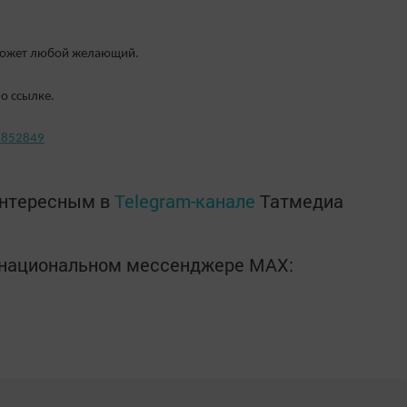
 может любой желающий.
о ссылке.
/7852849
интересным в
Telegram-канале
Татмедиа
в национальном мессенджере MАХ: