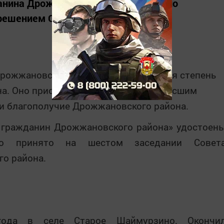
анина Дрожжановского района» было
 решением Совета Дрожжановского
рожжановского района» — это высшая степень
на. Оно присваивается гражданам внесшим
и благополучие Дрожжановского района.
 гражданин Дрожжановского района» удостоен
о принято на шестом заседании Совет
о района.
ода в селе Старое Шаймурзино. Окончи