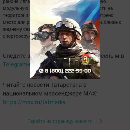
районе Илгам Бикчуров сообщил, что блочную
модульную ​ лыжную базу планируют возвести на
территории Сабантуя. На днях будет рассмотрено
место для размещения фундамента. К осени, ближе к
зимнему сезону состоится открытие нового
спортсооружения.
Следите за самым важным и интересным в
Telegram-канале
Татмедиа
Читайте новости Татарстана в
национальном мессенджере MАХ:
https://max.ru/tatmedia
Перейти на страницу новости