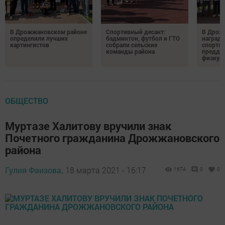
В Дрожжановском районе
Спортивный десант:
В Дрож
определили лучших
бадминтон, футбол и ГТО
награди
картингистов
собрали сельские
спортсм
команды района
преддв
физкул
ОБЩЕСТВО
Муртазе Халитову вручили знак
Почетного гражданина Дрожжановского
района
Гулия Фаизова,
18 марта 2021 - 16:17
1674
0
0