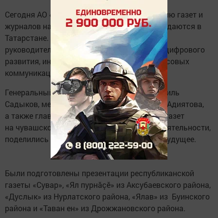
Сегодня АО «Татмедиа» провела презентацию газет и
журналов на чувашских языках, которые издаются в
Татарстане. На презентации участвовали
руководители и сотрудники Министерства цифрового
развития, информационной политики и массовых
коммуникаций Чувашии.
Генеральный директор АО «Татмедиа» Шамиль
Садыков, медиадиректор холдинга Альфия Адиятова,
а также главные редакторы и журналисты газет
на чувашском языке рассказали о своей деятельности,
поделились опытом работы и планами на будущее.
Были подготовлены презентации республиканской
газеты «Сувар», «Ял пурнăçӗ» из Аксубаевского района,
«Дуслык» из Нурлатского района, «Ялав» из Буинского
района и «Таван ен» из Дрожжановского района.