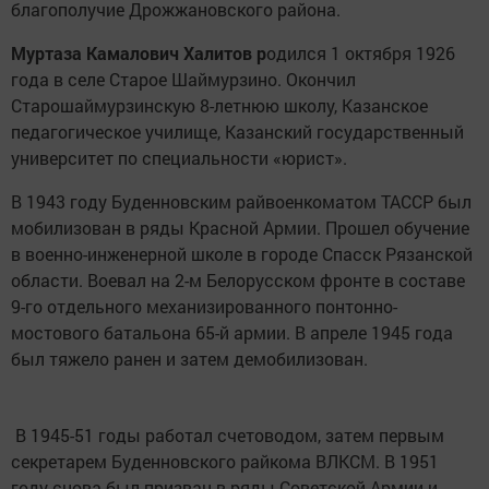
благополучие Дрожжановского района.
Муртаза Камалович Халитов р
одился 1 октября 1926
года в селе Старое Шаймурзино. Окончил
Старошаймурзинскую 8-летнюю школу, Казанское
педагогическое училище, Казанский государственный
университет по специальности «юрист».
В 1943 году Буденновским райвоенкоматом ТАССР был
мобилизован в ряды Красной Армии. Прошел обучение
в военно-инженерной школе в городе Спасск Рязанской
области. Воевал на 2-м Белорусском фронте в составе
9-го отдельного механизированного понтонно-
мостового батальона 65-й армии. В апреле 1945 года
был тяжело ранен и затем демобилизован.
В 1945-51 годы работал счетоводом, затем первым
секретарем Буденновского райкома ВЛКСМ. В 1951
году снова был призван в ряды Советской Армии и