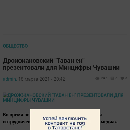
ОБЩЕСТВО
Дрожжановский "Таван ен"
презентовали для Минцифры Чувашии
admin,
18 марта 2021 - 20:42
1393
0
0
Во время встречи были обговорены вопросы
сотрудничества и взаимодействия с АО «Татмедиа».