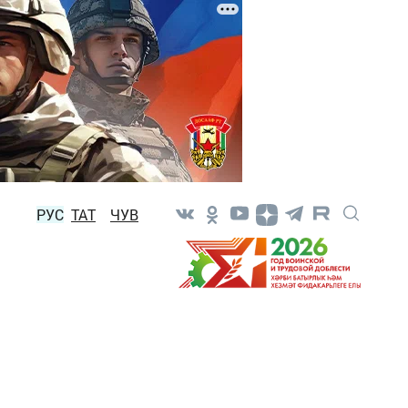
РУС
ТАТ
ЧУВ