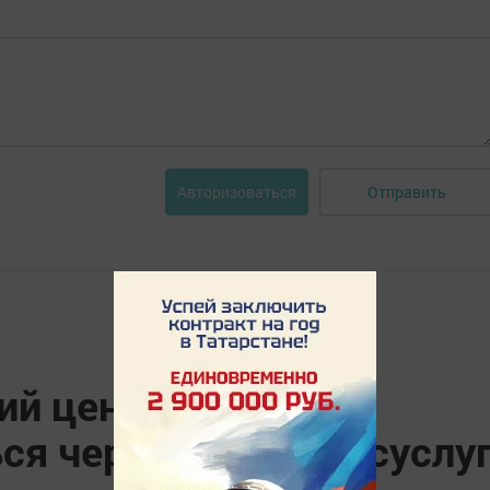
Отправить
Авторизоваться
й центр занятости
я через портал Госуслу