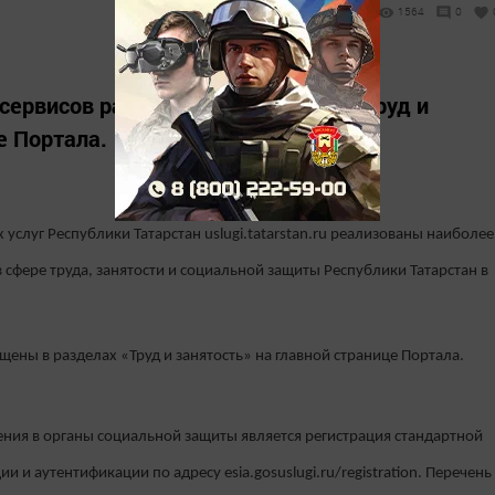
1564
0
 сервисов размещены в разделах «Труд и
е Портала.
услуг Республики Татарстан uslugi.tatarstan.ru реализованы наиболее
сфере труда, занятости и социальной защиты Республики Татарстан в
щены в разделах «Труд и занятость» на главной странице Портала.
ения в органы социальной защиты является регистрация стандартной
 и аутентификации по адресу esia.gosuslugi.ru/registration. Перечень