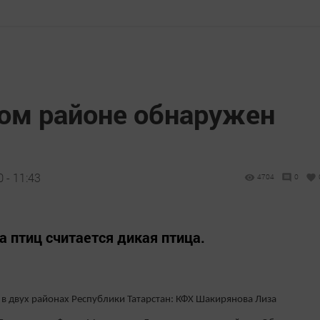
ом районе обнаружен
 - 11:43
4704
0
а птиц считается дикая птица.
 в двух районах Республики Татарстан: КФХ Шакирянова Лиза