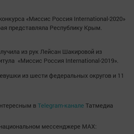
онкурса «Миссис Россия International-2020»
рая представляла Республику Крым.
лучила из рук Лейсан Шакировой из
тула «Миссис Россия International-2019».
девушки из шести федеральных округов и 11
интересным в
Telegram-канале
Татмедиа
в национальном мессенджере MАХ: