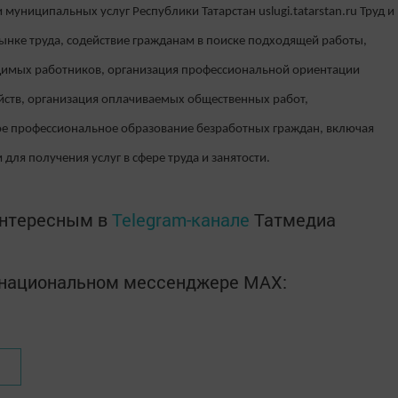
 муниципальных услуг Республики Татарстан uslugi.tatarstan.ru Труд и
нке труда, содействие гражданам в поиске подходящей работы,
димых работников, организация профессиональной ориентации
йств, организация оплачиваемых общественных работ,
е профессиональное образование безработных граждан, включая
 для получения услуг в сфере труда и занятости.
интересным в
Telegram-канале
Татмедиа
в национальном мессенджере MАХ: