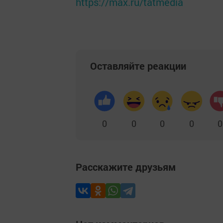
https://max.ru/tatmedia
Оставляйте реакции
0
0
0
0
0
Расскажите друзьям