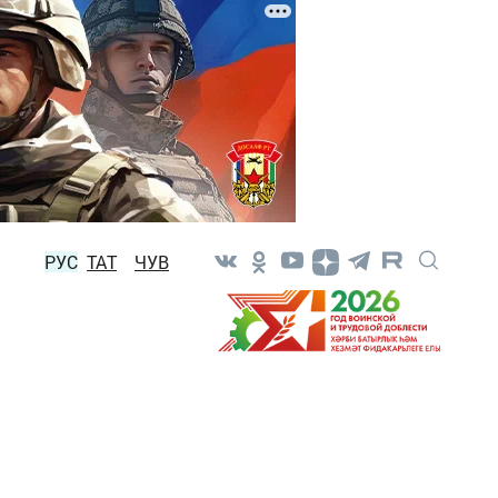
РУС
ТАТ
ЧУВ