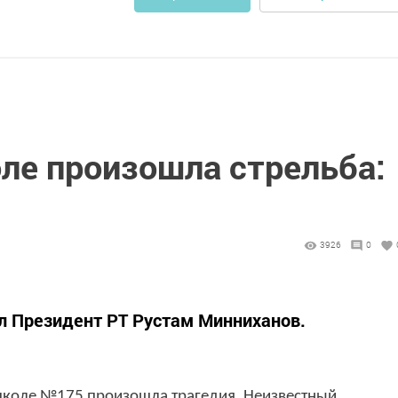
ле произошла стрельба:
3926
0
л Президент РТ Рустам Минниханов.
 школе №175 произошла трагедия. Неизвестный