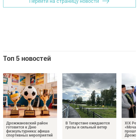
Перейти на страницу новости
Топ 5 новостей
Дрожжановский район
В Татарстане ожидаются
XIX Рел
готовится к Дню
грозы и сильный ветер
«Мочале
физкультурника: афиша
прошли
спортивных мероприятий
Дрожжа