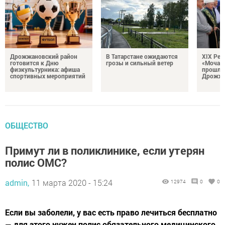
Дрожжановский район
В Татарстане ожидаются
XIX Рел
готовится к Дню
грозы и сильный ветер
«Мочале
физкультурника: афиша
прошли
спортивных мероприятий
Дрожжа
ОБЩЕСТВО
Примут ли в поликлинике, если утерян
полис ОМС?
admin,
11 марта 2020 - 15:24
12974
0
0
Если вы заболели, у вас есть право лечиться бесплатно
— для этого нужен полис обязательного медицинского