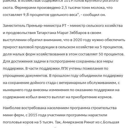
района. В хозяйствах содержится 1019 голов крупного рогатого
скота. Фермерами произведено 2,5 тысячи тонн молока, что
составляет 9,8 процентов удельного веса", - сообщил он.
Заместитель Премьер-министра РТ – министр сельского хозяйства
и продовольствия Татарстана Марат Зяббаров в своем
выступлении обратил внимание, что в 2020 году нужно обеспечить
прирост валовой продукции в сельском хозяйстве на 5 процентов,
доля малых форм хозяйствования в этом составляет 50 процентов.
Для достижения задачи в госпрограмме сохранены все меры
поддержки. В части поддержки ЛПХ учтены пожелания по
упрощению документов. В прошлом году объединили поддержку
на сохранение дойного стада с ветеринарным обслуживанием, с
нынешнего года внесены изменения по оказанию поддержки на
содержание кобыл вместо выплат на приобретение кормов.
Наиболее востребована населением программа строительства
мини-ферм, с 2015 года участники программы нарастили
поголовье коров на 5 тысяч. Так, Амирханов Ринат из с.Большая