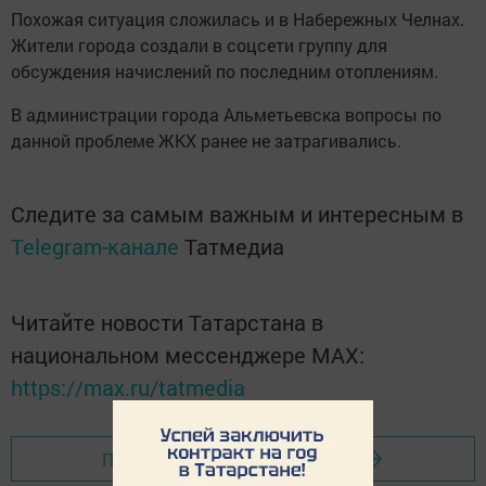
Похожая ситуация сложилась и в Набережных Челнах.
Жители города создали в соцсети группу для
обсуждения начислений по последним отоплениям.
В администрации города Альметьевска вопросы по
данной проблеме ЖКХ ранее не затрагивались.
Следите за самым важным и интересным в
Telegram-канале
Татмедиа
Читайте новости Татарстана в
национальном мессенджере MАХ:
https://max.ru/tatmedia
Перейти на страницу новости