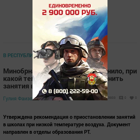
В РЕСПУБЛИКЕ
Минобрнауки Татарстана напомнило, при
какой температуре можно отменить
занятия в школе
Гулия Фаизова,
11 января 2021 - 19:38
3933
0
0
Утверждена рекомендация о приостановлении занятий
в школах при низкой температуре воздуха. Документ
направлен в отделы образования РТ.