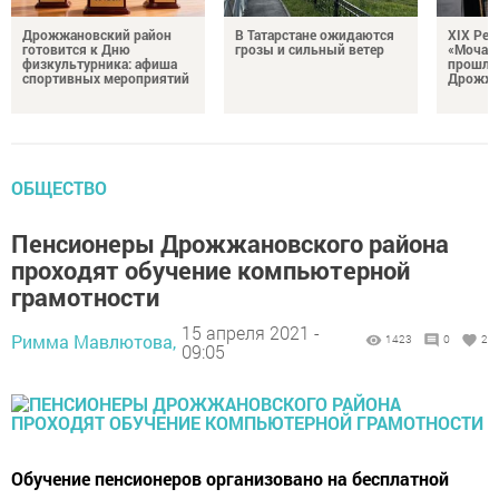
Дрожжановский район
В Татарстане ожидаются
XIX Рел
готовится к Дню
грозы и сильный ветер
«Мочале
физкультурника: афиша
прошли
спортивных мероприятий
Дрожжа
ОБЩЕСТВО
Пенсионеры Дрожжановского района
проходят обучение компьютерной
грамотности
15 апреля 2021 -
Римма Мавлютова,
1423
0
2
09:05
Обучение пенсионеров организовано на бесплатной