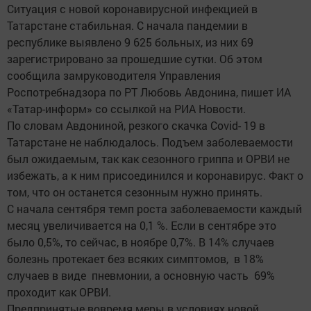
Ситуация с новой коронавирусной инфекцией в
Татарстане стабильная. С начала пандемии в
республике выявлено 9 625 больных, из них 69
зарегистрировано за прошедшие сутки. Об этом
сообщила замруководителя Управления
Роспотребнадзора по РТ Любовь Авдонина, пишет ИА
«Татар-информ» со ссылкой на РИА Новости.
По словам Авдониной, резкого скачка Covid- 19 в
Татарстане не наблюдалось. Подъем заболеваемости
был ожидаемым, так как сезонного гриппа и ОРВИ не
избежать, а к ним присоединился и коронавирус. Факт о
том, что он останется сезонным нужно принять.
С начала сентября темп роста заболеваемости каждый
месяц увеличивается на 0,1 %. Если в сентябре это
было 0,5%, то сейчас, в ноябре 0,7%. В 14% случаев
болезнь протекает без всяких симптомов, в 18%
случаев в виде пневмонии, а основную часть 69%
проходит как ОРВИ.
Предпринятые вовремя меры в условиях новой