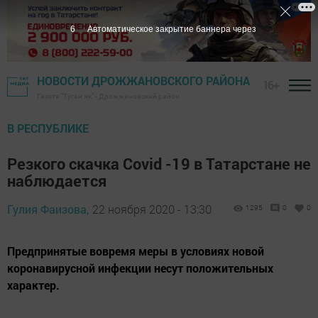
5
Автоматическое закрытие баннера через
НОВОСТИ ДРОЖЖАНОВСКОГО РАЙОНА
16+
Газета "Туган як" - Дрожжановский район
В РЕСПУБЛИКЕ
Резкого скачка Covid -19 в Татарстане не
наблюдается
Гулия Фаизова,
22 ноября 2020 - 13:30
1295
0
0
Предпринятые вовремя меры в условиях новой
коронавирусной инфекции несут положительных
характер.