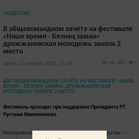
ОБЩЕСТВО
В общекомандном зачёте на фестивале
«Наше время - Безнең заман»
дрожжановская молодежь заняла 2
место
admin,
21 ноября 2020 - 21:14
2168
0
3
Фестиваль проходит при поддержке Президента РТ
Рустама Минниханова.
Молодежное отделение «ТНВ» - «ТЯГ» («Татарстан –