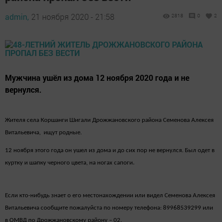
admin,
21 ноября 2020 - 21:58
2818
0
2
Мужчина ушёл из дома 12 ноября 2020 года и не
вернулся.
Жителя села Коршанги Шигали Дрожжановского района Семенова Алексея
Витальевича, ищут родные.
12 ноября этого года он ушел из дома и до сих пор не вернулся. Был одет в
.
куртку и шапку черного цвета, на ногах сапоги
Если кто-нибудь знает о его местонахождении или видел Семенова Алексея
Витальевича сообщите пожалуйста по номеру телефона: 89968539299 или
в ОМВД по Дрожжановскому району – 02.