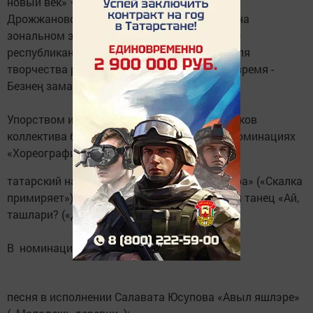
новый век» – «Татарстан – яңа гасыр»)
Дрожжановского района приняла участие на
зональном этапе VIII ежегодного открытого
республиканского телевизионного фестиваля
творчества работающей молодежи «Наше время -
Безнең заман» в г.Казань.
Упорством и творческим талантом участников
коллектива были подготовлены номера в номинациях
«Хореография»:
татарский народный танец «Уклау яраштыра» («Скалка
примиряет») занявший - 1 место; чувашский танец «Ай,
ташлари? («Давай, потанцуем?») - 2 место.
В номинации «Музыка»:
песня в исполнении Салавата Юсупова «Авыл яшлэре»