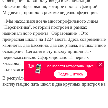
Совещание по вопросу ввода в эксплуатацию
объектов образования, которое провел Дмитрий
Медведев, прошло в режиме видеоконференции.
«Мы находимся возле многопрофильного лицея
"Перспектива", который построен в рамках
национального проекта "Образование". Это
прекрасная школа на 1224 места. Здесь современные
кабинеты, два бассейна, два спортзала, великолепное
оснащение. Сегодня в эту школу пришли 317
первоклассников. Сформировано 11 первых
классов», – сообщил Рустам Минниханов по
Все новости Татарстана - здесь
видеосвязи Дмитрию Медведеву.
Подпишитесь
В республике к новому учебному году введены в
эксплуатацию пять школ и два крупных пристроя на
5,7 тыс. мест. Президент также отметил, что до
конца года будут сданы еще два объекта на 1650
мест.