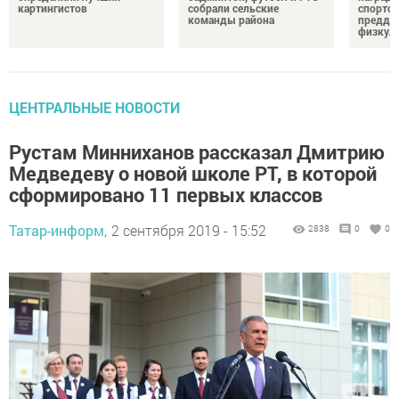
картингистов
собрали сельские
спортсм
команды района
преддв
физкул
ЦЕНТРАЛЬНЫЕ НОВОСТИ
Рустам Минниханов рассказал Дмитрию
Медведеву о новой школе РТ, в которой
сформировано 11 первых классов
Татар-информ,
2 сентября 2019 - 15:52
2838
0
0