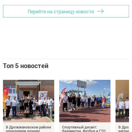
Перейти на страницу новости
Топ 5 новостей
В Дрожжановском районе
Спортивный десант:
В Дрож
определили лучших
бадминтон, футбол и ГТО
награди