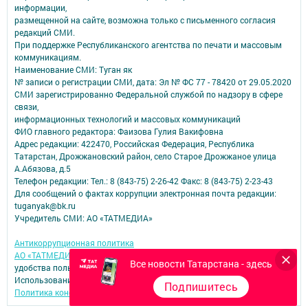
информации,
размещенной на сайте, возможна только с письменного согласия
редакций СМИ.
При поддержке Республиканского агентства по печати и массовым
коммуникациям.
Наименование СМИ: Туган як
№ записи о регистрации СМИ, дата: Эл № ФС 77 - 78420 от 29.05.2020
СМИ зарегистрированно Федеральной службой по надзору в сфере
связи,
информационных технологий и массовых коммуникаций
ФИО главного редактора: Фаизова Гулия Вакифовна
Адрес редакции: 422470, Российская Федерация, Республика
Татарстан, Дрожжановский район, село Старое Дрожжаное улица
А.Абязова, д.5
Телефон редакции: Тел.: 8 (843-75) 2-26-42 Факс: 8 (843-75) 2-23-43
Для сообщений о фактах коррупции электронная почта редакции:
tuganyak@bk.ru
Учредитель СМИ: АО «ТАТМЕДИА»
Антикоррупционная политика
АО «ТАТМЕДИА» использует «cookie»
для персонализации сервисов и
Все новости Татарстана - здесь
удобства пользователей сайтом.
Использование «cookie» можно отменить в настройках браузера.
Подпишитесь
Политика конфиденциальности