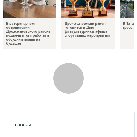
В ветеринарном
Дрожжановский район
В Татар
объединении
готовится к Дню
грозы и
Дрожжановского района
физкультурника: афиша
подвели итоги работы и
спортивных мероприятий
обсудили планы на
будущее
Главная