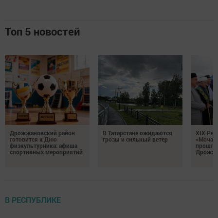
Топ 5 новостей
Дрожжановский район
В Татарстане ожидаются
XIX Рел
готовится к Дню
грозы и сильный ветер
«Мочале
физкультурника: афиша
прошли
спортивных мероприятий
Дрожжа
В РЕСПУБЛИКЕ