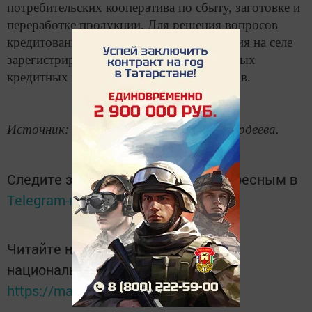
потребительских кооператива по сбыту, заготовке и
переработке продукции. Для решения вопросов
кредитования малых форм хозяйствования на селе
зарегистрировано 14 сельскохозяйственных
кредитных потребительских кооперативов.
Источник: Татар-информ, Надежда Гордеева.
Следите за самым важным и интересным в
Telegram-канале
Татмедиа
Читайте новости Татарстана в
национальном мессенджере MАХ:
https://max.ru/tatmedia