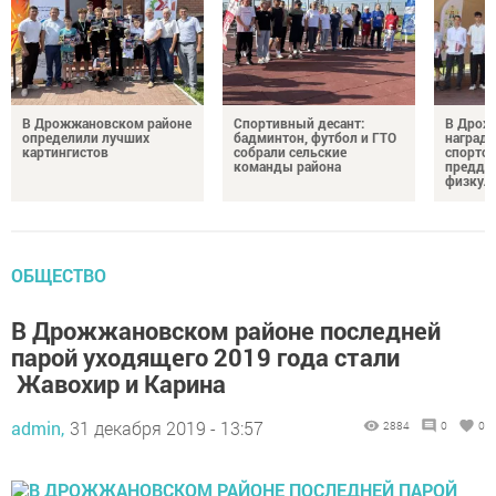
В Дрожжановском районе
Спортивный десант:
В Дрож
определили лучших
бадминтон, футбол и ГТО
награди
картингистов
собрали сельские
спортсм
команды района
преддв
физкул
ОБЩЕСТВО
В Дрожжановском районе последней
парой уходящего 2019 года стали
Жавохир и Карина
admin,
31 декабря 2019 - 13:57
2884
0
0