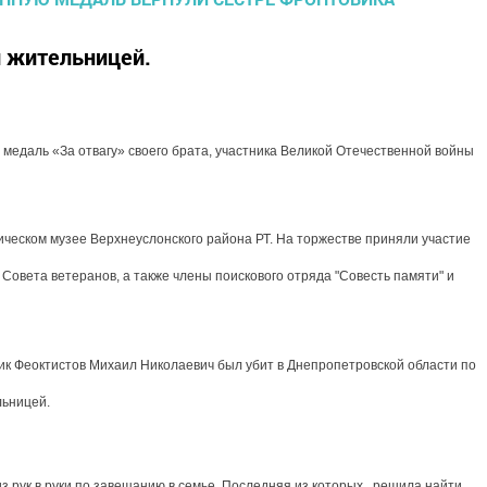
 жительницей.
медаль «За отвагу» своего брата, участника Великой Отечественной войны
ческом музее Верхнеуслонского района РТ. На торжестве приняли участие
Совета ветеранов, а также члены поискового отряда "Совесть памяти" и
вик Феоктистов Михаил Николаевич был убит в Днепропетровской области по
льницей.
з рук в руки по завещанию в семье. Последняя из которых, решила найти