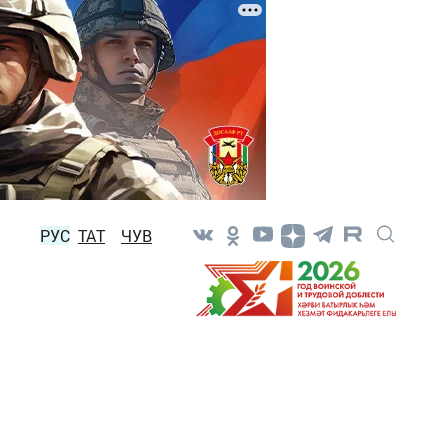
РУС
ТАТ
ЧУВ