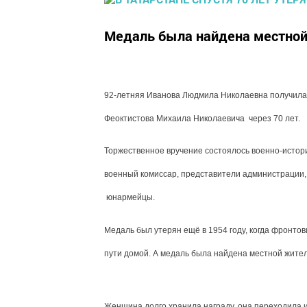
Медаль была найдена местной
92-летняя Иванова Людмила Николаевна получила 
Феоктистова Михаила Николаевича через 70 лет.
Торжественное вручение состоялось военно-истори
военный комиссар, представители администрации, 
юнармейцы.
Медаль был утерян ещё в 1954 году, когда фронто
пути домой. А медаль была найдена местной жите
Женщина долго хранила награду, она переходила и