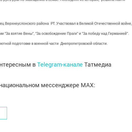
ец Верхнеуслонского района РТ. Участвовал в Великой Отечественной войне,
и "За взятие Вены", "За освобождение Праги" и "За победу над Германией".
ютной подготовке в военной части Днепропетровской области.
интересным в
Telegram-канале
Татмедиа
в национальном мессенджере MАХ: