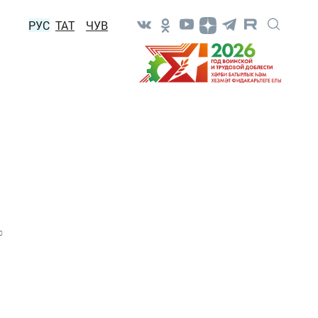
РУС
ТАТ
ЧУВ
0