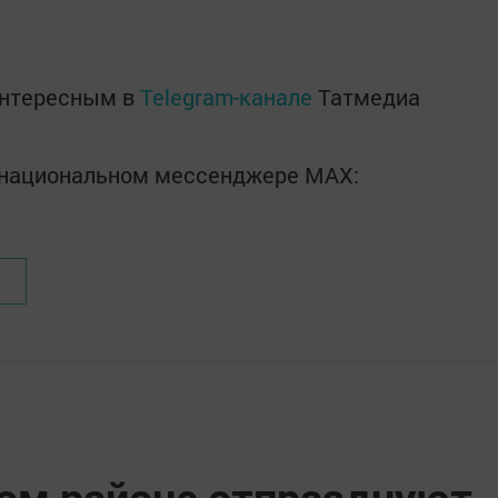
интересным в
Telegram-канале
Татмедиа
в национальном мессенджере MАХ:
ом районе отпразднуют