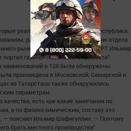
торые реализуются на территории республики,
ованиям, рассказал ведущий советник отдела
еннего рынка Госалкогольинспекции РТ Ильмир
 портал газеты "Казанские ведомости".
ых наименований в 128 были обнаружены
была произведена в Московской, Самарской и
зцах из Татарстана также обнаружились
еским параметрам.
го качества, есть кое-какие замечания по
м, а по физико-химическим, составу это
, — пояснил Ильмир Шафигуллин. — Поэтому
го брать местного производства".