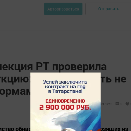
Отправить
Авторизоваться
пекция РТ проверила
цию: ее пятая часть не
нормам
1262
0
ство обнаружило в продуктах, привозящих из