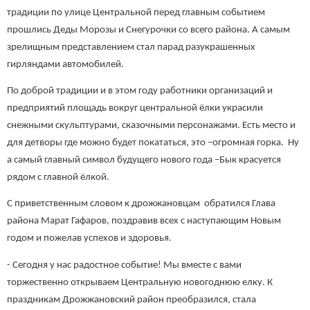
традиции по улице Центральной перед главным событием
прошлись Деды Морозы и Снегурочки со всего района. А самым
зрелищным представлением стал парад разукрашенных
гирляндами автомобилей.
По доброй традиции и в этом году работники организаций и
предприятий площадь вокруг центральной ёлки украсили
снежными скульптурами, сказочными персонажами. Есть место и
для детворы где можно будет покататься, это –огромная горка. Ну
а самый главный символ будущего нового года –Бык красуется
рядом с главной ёлкой.
С приветственным словом к дрожжановцам обратился Глава
района Марат Гафаров, поздравив всех с наступающим Новым
годом и пожелав успехов и здоровья.
- Сегодня у нас радостное событие! Мы вместе с вами
торжественно открываем Центральную новогоднюю елку. К
праздникам Дрожжановский район преобразился, стала