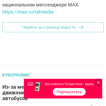
национальном мессенджере MАХ:
https://max.ru/tatmedia
Перейти на страницу новости
В РЕСПУБЛИКЕ
Все новости Татарстана - здесь
Из-за метели в Татарстане ограничили
движение грузовиков и междугородних
Подпишитесь
автобусов