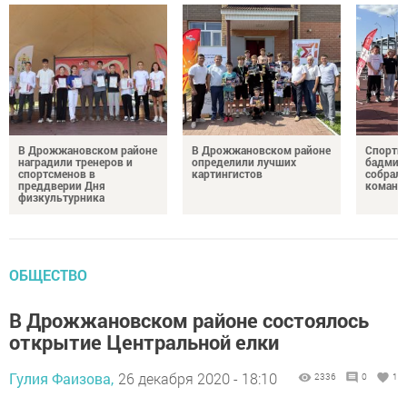
В Дрожжановском районе
В Дрожжановском районе
Спортив
наградили тренеров и
определили лучших
бадминт
спортсменов в
картингистов
собрали
преддверии Дня
команд
физкультурника
ОБЩЕСТВО
В Дрожжановском районе состоялось
открытие Центральной елки
Гулия Фаизова,
26 декабря 2020 - 18:10
2336
0
1