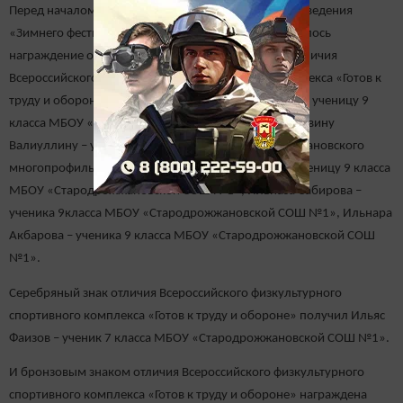
Перед началом главных соревнований в рамках проведения
«Зимнего фестиваля ГТО среди учащихся 11» состоялось
награждение отличившихся, так золотым знаком отличия
Всероссийского физкультурного спортивного комплекса «Готов к
труду и обороне» наградили: Зарину Бельдичикову– ученицу 9
класса МБОУ «Стародрожжановской СОШ №1», Эльвину
Валиуллину – ученицу 9 класса МБОУ «Стародрожжановского
многопрофильного лицея», Айзилю Гатауллину – ученицу 9 класса
МБОУ «Стародрожжановской СОШ №1», Ильназа Сабирова –
ученика 9класса МБОУ «Стародрожжановской СОШ №1», Ильнара
Акбарова – ученика 9 класса МБОУ «Стародрожжановской СОШ
№1».
Серебряный знак отличия Всероссийского физкультурного
спортивного комплекса «Готов к труду и обороне» получил Ильяс
Фаизов – ученик 7 класса МБОУ «Стародрожжановской СОШ №1».
И бронзовым знаком отличия Всероссийского физкультурного
спортивного комплекса «Готов к труду и обороне» награждена