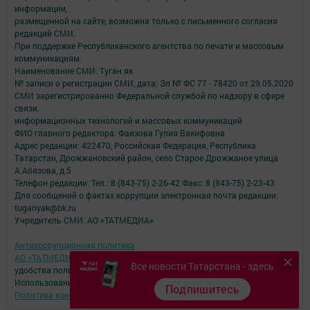
информации,
размещенной на сайте, возможна только с письменного согласия
редакций СМИ.
При поддержке Республиканского агентства по печати и массовым
коммуникациям.
Наименование СМИ: Туган як
№ записи о регистрации СМИ, дата: Эл № ФС 77 - 78420 от 29.05.2020
СМИ зарегистрированно Федеральной службой по надзору в сфере
связи,
информационных технологий и массовых коммуникаций
ФИО главного редактора: Фаизова Гулия Вакифовна
Адрес редакции: 422470, Российская Федерация, Республика
Татарстан, Дрожжановский район, село Старое Дрожжаное улица
А.Абязова, д.5
Телефон редакции: Тел.: 8 (843-75) 2-26-42 Факс: 8 (843-75) 2-23-43
Для сообщений о фактах коррупции электронная почта редакции:
tuganyak@bk.ru
Учредитель СМИ: АО «ТАТМЕДИА»
Антикоррупционная политика
АО «ТАТМЕДИА» использует «cookie»
для персонализации сервисов и
Все новости Татарстана - здесь
удобства пользователей сайтом.
Использование «cookie» можно отменить в настройках браузера.
Подпишитесь
Политика конфиденциальности