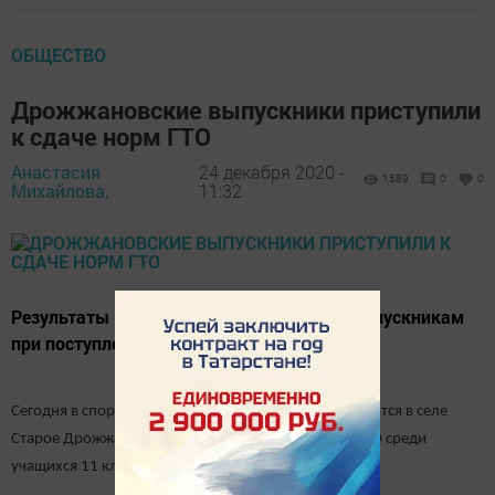
ОБЩЕСТВО
Дрожжановские выпускники приступили
к сдаче норм ГТО
Анастасия
24 декабря 2020 -
1589
0
0
Михайлова,
11:32
Результаты ГТО, в будущем пригодятся выпускникам
при поступлении в вузы.
Сегодня в спорткомплексе "Алтын", который находится в селе
Старое Дрожжаное, проходит зимний фестиваль ГТО среди
учащихся 11 классов.