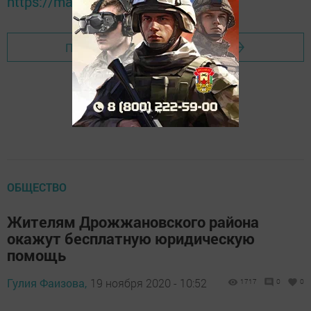
https://max.ru/tatmedia
Перейти на страницу новости
ОБЩЕСТВО
Жителям Дрожжановского района
окажут бесплатную юридическую
помощь
Гулия Фаизова,
19 ноября 2020 - 10:52
1717
0
0