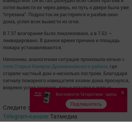
извещателя. Он встал, разбудил всех своих братьев и
хотел вывести их через дверь, но путь к двери была уже
"отрезана". Подросток не растерялся и разбив окно
дома, успел всех вывести из огня.
В 7.37 возгорание было локализовано, а в 7.52 —
ликвидировано. В данное время причина и площадь
пожара устанавливаются.
Напомним, аналогичная ситуация произошла ночью
в
селе Старые Какерли Дрожжановского района,
где
сгорели частный дом и несколько построек. Благодаря
сигналу пожарного извещателя хозяин дома проснулся,
вовремя успел покинуть дом и остался в живых.
Все новости Татарстана - здесь
Подпишитесь
Следите за самым важным и интересным в
Telegram-канале
Татмедиа