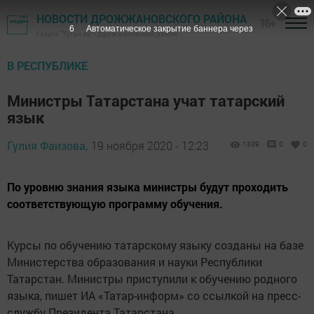
НОВОСТИ ДРОЖЖАНОВСКОГО РАЙОНА
16+
5
Автоматическое закрытие баннера через
Газета "Туган як" - Дрожжановский район
В РЕСПУБЛИКЕ
Министры Татарстана учат татарский
язык
Гулия Фаизова,
19 ноября 2020 - 12:23
1339
0
0
По уровню знания языка министры будут проходить
соответствующую программу обучения.​
Курсы по обучению татарскому языку созданы на базе
Министерства образования и науки Республики
Татарстан. Министры приступили к обучению родного
языка, пишет ИА «Татар-информ» со ссылкой на пресс-
службу Президента Татарстана.