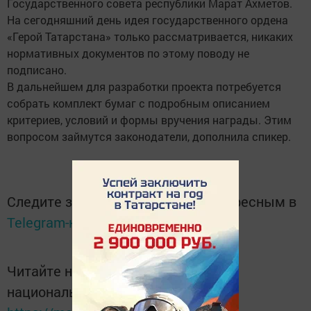
Государственного совета республики Марат Ахметов.
На сегодняшний день идея государственного ордена
«Герой Татарстана» только рассматривается, никаких
нормативных документов по этому поводу не
подписано.
В дальнейшем для разработки проекта потребуется
собрать комплект бумаг с подробным описанием
критериев, условий и формы вручения награды. Этим
вопросом займутся законодатели, дополнила спикер.
Следите за самым важным и интересным в
Telegram-канале
Татмедиа
Читайте новости Татарстана в
национальном мессенджере MАХ: