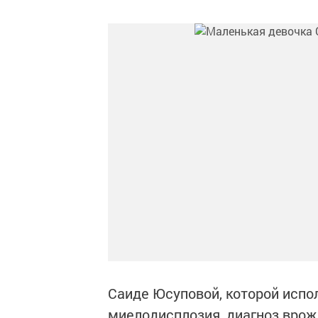
Саиде Юсуповой, которой испол
миелодисплозия, диагноз врож