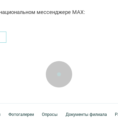
в национальном мессенджере MАХ:
я
Фотогалереи
Опросы
Документы филиала
Р