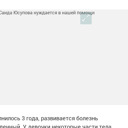
нилось 3 года, развивается​ болезнь
денный. У девочки некоторые части тела,