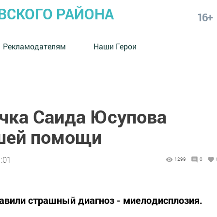
СКОГО РАЙОНА
16+
Рекламодателям
Наши Герои
чка Саида Юсупова
шей помощи
1:01
1299
0
авили страшный диагноз - миелодисплозия.