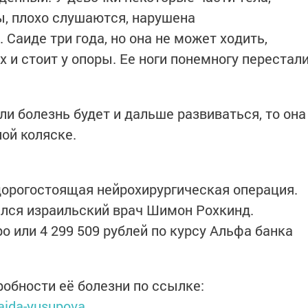
, плохо слушаются, нарушена
 Саиде три года, но она не может ходить,
х и стоит у опоры. Ее ноги понемногу перестал
и болезнь будет и дальше развиваться, то она
ой коляске.​
дорогостоящая нейрохирургическая операция.
лся израильский врач Шимон Рохкинд.
о или 4 299 509 рублей по курсу Альфа банка
робности её болезни по ссылке:​
saida-yusupova
​ ​