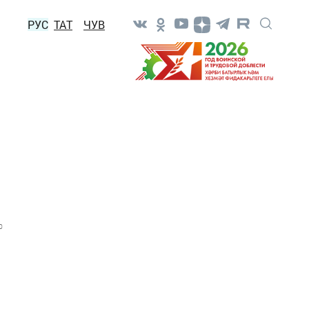
РУС
ТАТ
ЧУВ
0