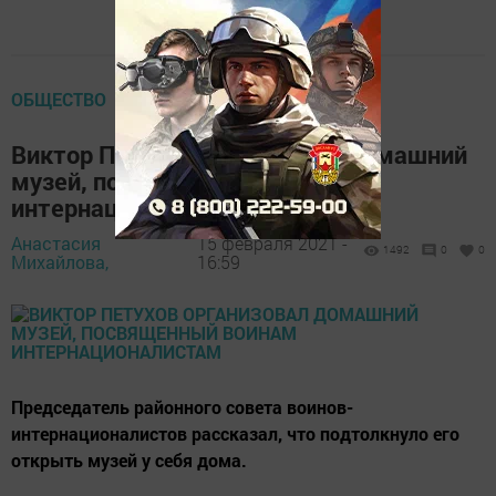
ОБЩЕСТВО
Виктор Петухов организовал домашний
музей, посвященный воинам
интернационалистам
Анастасия
15 февраля 2021 -
1492
0
0
Михайлова,
16:59
Председатель районного совета воинов-
интернационалистов рассказал, что подтолкнуло его
открыть музей у себя дома.