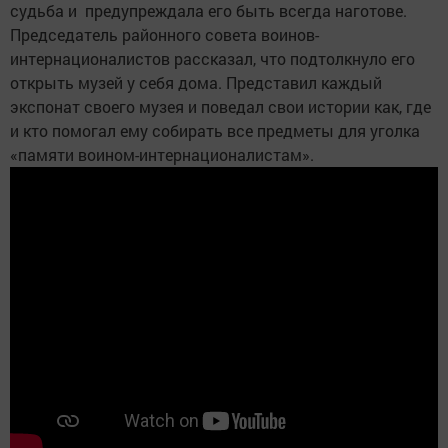
судьба и предупреждала его быть всегда наготове.
Председатель районного совета воинов-
интернационалистов рассказал, что подтолкнуло его
открыть музей у себя дома. Представил каждый
экспонат своего музея и поведал свои истории как, где
и кто помогал ему собирать все предметы для уголка
«памяти воином-интернационалистам».