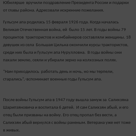
Юбилярше вручили поздравление Президента России и подарки
от главы района. Адресовали искренние пожелания.
Гульсум апа родилась 15 февраля 1926 года. Когда началась
Великая Отечественная война, ей было 15 лет. В годы войны 79
процентов трактористов и комбайнеров составляли женщины. 18
девушек из села Большая Цильна окончили курсы трактористов,
среди них была и Гульсум апа Нурулловна. В годы войны они
пахали землю, сеяли и убирали зерно на колхозных полях.
“Нам приходилось работать день и ночь, но мы терпели,
старались”,-вспоминает военные годы Гульсум апа.
После войны Гульсум апа в 1947 году вышла замуж за Салихзяна
Шарипзяновича и воспитала 6 детей. И сам Салихзян абый, и его
отец были призваны на войну. Его отец пропал без вести, а
Салихзян абый вернулся с войны раненым. Ветерана уже нет тоже
в живых.