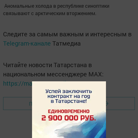
Аномальные холода в республике синоптики
связывают с арктическим вторжением.
Следите за самым важным и интересным в
Telegram-канале
Татмедиа
Читайте новости Татарстана в
национальном мессенджере MАХ:
https://max.ru/tatmedia
Перейти на страницу новости