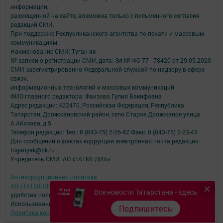
информации,
размещенной на сайте, возможна только с письменного согласия
редакций СМИ.
При поддержке Республиканского агентства по печати и массовым
коммуникациям.
Наименование СМИ: Туган як
№ записи о регистрации СМИ, дата: Эл № ФС 77 - 78420 от 29.05.2020
СМИ зарегистрированно Федеральной службой по надзору в сфере
связи,
информационных технологий и массовых коммуникаций
ФИО главного редактора: Фаизова Гулия Вакифовна
Адрес редакции: 422470, Российская Федерация, Республика
Татарстан, Дрожжановский район, село Старое Дрожжаное улица
А.Абязова, д.5
Телефон редакции: Тел.: 8 (843-75) 2-26-42 Факс: 8 (843-75) 2-23-43
Для сообщений о фактах коррупции электронная почта редакции:
tuganyak@bk.ru
Учредитель СМИ: АО «ТАТМЕДИА»
Антикоррупционная политика
АО «ТАТМЕДИА» использует «cookie»
для персонализации сервисов и
Все новости Татарстана - здесь
удобства пользователей сайтом.
Использование «cookie» можно отменить в настройках браузера.
Подпишитесь
Политика конфиденциальности