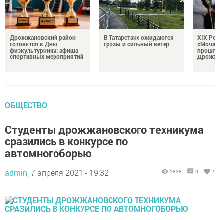
Дрожжановский район
В Татарстане ожидаются
XIX Рел
готовится к Дню
грозы и сильный ветер
«Мочале
физкультурника: афиша
прошли
спортивных мероприятий
Дрожжа
ОБЩЕСТВО
Студенты дрожжановского техникума
сразились в конкурсе по
автомногоборью
admin,
7 апреля 2021 - 19:32
1838
0
1