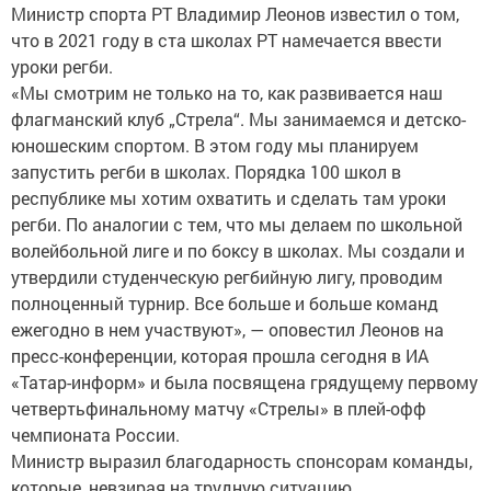
Министр спорта РТ Владимир Леонов известил о том,
что в 2021 году в ста школах РТ намечается ввести
уроки регби.
«Мы смотрим не только на то, как развивается наш
флагманский клуб „Стрела“. Мы занимаемся и детско-
юношеским спортом. В этом году мы планируем
запустить регби в школах. Порядка 100 школ в
республике мы хотим охватить и сделать там уроки
регби. По аналогии с тем, что мы делаем по школьной
волейбольной лиге и по боксу в школах. Мы создали и
утвердили студенческую регбийную лигу, проводим
полноценный турнир. Все больше и больше команд
ежегодно в нем участвуют», — оповестил Леонов на
пресс-конференции, которая прошла сегодня в ИА
«Татар-информ» и была посвящена грядущему первому
четвертьфинальному матчу «Стрелы» в плей-офф
чемпионата России.
Министр выразил благодарность спонсорам команды,
которые, невзирая на трудную ситуацию,