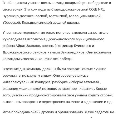
В ней приняли участие шесть команд юнармейцев, победители в
своих зонах. Это команды из Стародрожжановской СОШ №1,
Чувашско Доожжановской, Матакской, Малоцильнинской,
Убеевской, Большеаксинской средней школы.
Участников мероприятия тепло поприветствовали заместитель
Руководителя исполкома Дрожжановского муниципального
района Айрат Залялов, военный комиссар Буинского и
Дрожжановского районов Рамиль Замалетдинов. Они пожелали
командам успехов и, конечно же, победы.
В течение дня команды должны были показать самые лучшие
результаты по разным видам. Они соревновались в
интеллектуальный конкурсе, разборке и сборке автомата ,
оказание медицинской помощи, эстафетное плавание . Кроме
того, участники продемонстрировали свое умение ходить строем,
выполнять повороты и перестроения на месте и в движении и т д.
Игра проходила очень дружно и организованно. Даже педагоги не